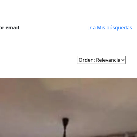
or email
Ir a Mis búsquedas