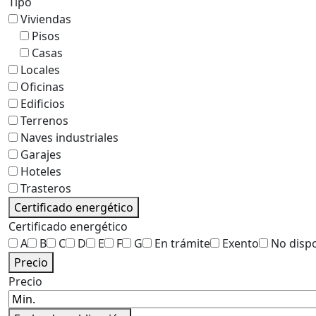
Tipo
Viviendas
Pisos
Casas
Locales
Oficinas
Edificios
Terrenos
Naves industriales
Garajes
Hoteles
Trasteros
Certificado energético
Certificado energético
A
B
C
D
E
F
G
En trámite
Exento
No disp
Precio
Precio