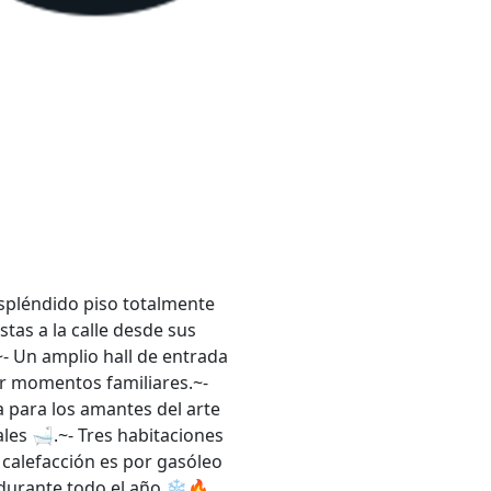
spléndido piso totalmente
tas a la calle desde sus
- Un amplio hall de entrada
ar momentos familiares.~-
 para los amantes del arte
ales 🛁.~- Tres habitaciones
calefacción es por gasóleo
durante todo el año ❄️🔥.