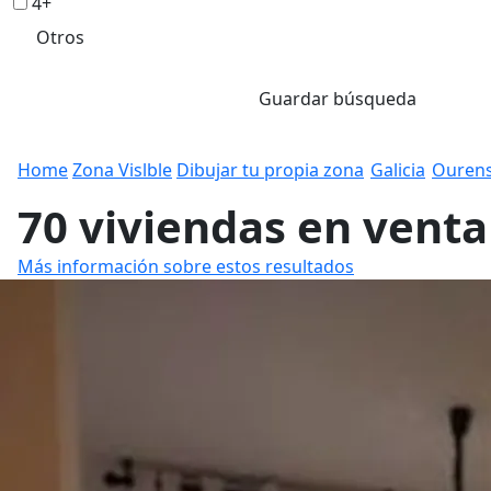
4+
Otros
Guardar búsqueda
Home
Zona Vislble
Dibujar tu propia zona
Galicia
Ouren
70 viviendas en vent
Más información sobre estos resultados