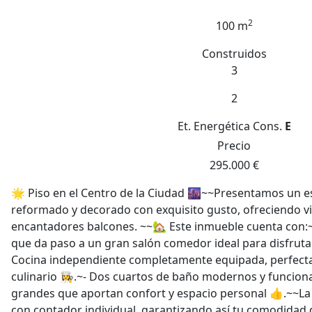
2
100 m
Construidos
3
2
Et. Energética
Cons.
E
Precio
295.000 €
🌟 Piso en el Centro de la Ciudad 🌆~~Presentamos un e
reformado y decorado con exquisito gusto, ofreciendo vis
encantadores balcones. ~~🏡 Este inmueble cuenta con:~
que da paso a un gran salón comedor ideal para disfrut
Cocina independiente completamente equipada, perfecta
culinario 👩‍🍳.~- Dos cuartos de baño modernos y funcion
grandes que aportan confort y espacio personal 👍.~~La 
con contador individual, garantizando así tu comodidad 