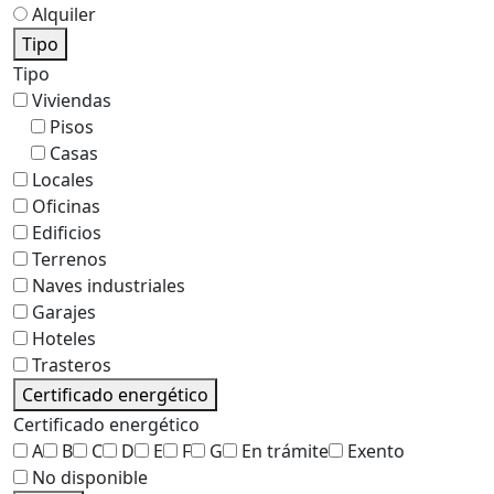
Alquiler
Tipo
Tipo
Viviendas
Pisos
Casas
Locales
Oficinas
Edificios
Terrenos
Naves industriales
Garajes
Hoteles
Trasteros
Certificado energético
Certificado energético
A
B
C
D
E
F
G
En trámite
Exento
No disponible