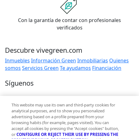
Con la garantía de contar con profesionales
verificados
Descubre vivegreen.com
Inmuebles
Información Green
Inmobiliarias
Quienes
somos
Servicios Green
Te ayudamos
Financiación
Síguenos
Contacto
This website may use its own and third-party cookies for
hola@vivegreen.com
analytical purposes, and to show you personalized
advertising based on a profile prepared from your
browsing habits (for example, pages visited). You can
accept all cookies by pressing the "Accept cookies" button,
or
CONFIGURE OR REJECT THEIR USE BY PRESSING THE