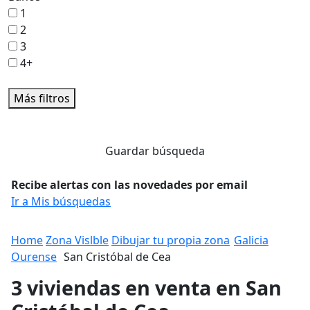
1
2
3
4+
Más filtros
Guardar búsqueda
Recibe alertas con las novedades por email
Ir a Mis búsquedas
Home
Zona Vislble
Dibujar tu propia zona
Galicia
Ourense
San Cristóbal de Cea
3 viviendas en venta en San