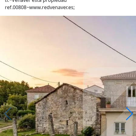
ti.~Venaver esta propiedad
ref.00808~www.redvenaver.es;