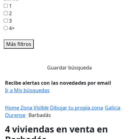
1
2
3
4+
Más filtros
Guardar búsqueda
Recibe alertas con las novedades por email
Ir a Mis búsquedas
Home
Zona Vislble
Dibujar tu propia zona
Galicia
Ourense
Barbadás
4 viviendas en venta en