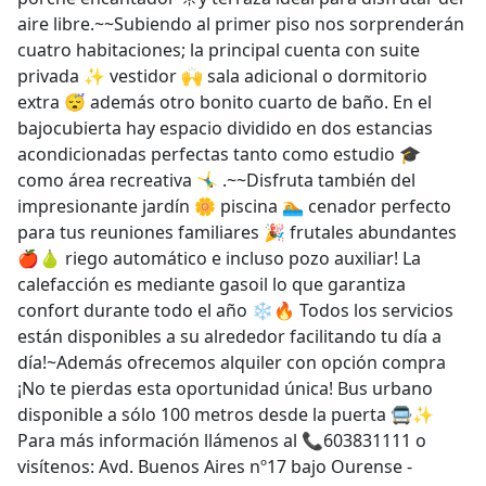
aire libre.~~Subiendo al primer piso nos sorprenderán
cuatro habitaciones; la principal cuenta con suite
privada ✨ vestidor 🙌 sala adicional o dormitorio
extra 😴 además otro bonito cuarto de baño. En el
bajocubierta hay espacio dividido en dos estancias
acondicionadas perfectas tanto como estudio 🎓
como área recreativa 🤸‍♂️ .~~Disfruta también del
impresionante jardín 🌼 piscina 🏊 cenador perfecto
para tus reuniones familiares 🎉 frutales abundantes
🍎🍐 riego automático e incluso pozo auxiliar! La
calefacción es mediante gasoil lo que garantiza
confort durante todo el año ❄🔥 Todos los servicios
están disponibles a su alrededor facilitando tu día a
día!~Además ofrecemos alquiler con opción compra
¡No te pierdas esta oportunidad única! Bus urbano
disponible a sólo 100 metros desde la puerta 🚍✨
Para más información llámenos al 📞603831111 o
visítenos: Avd. Buenos Aires nº17 bajo Ourense -