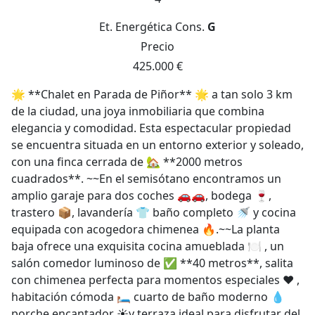
Et. Energética
Cons.
G
Precio
425.000 €
🌟 **Chalet en Parada de Piñor** 🌟 a tan solo 3 km
de la ciudad, una joya inmobiliaria que combina
elegancia y comodidad. Esta espectacular propiedad
se encuentra situada en un entorno exterior y soleado,
con una finca cerrada de 🏡 **2000 metros
cuadrados**. ~~En el semisótano encontramos un
amplio garaje para dos coches 🚗🚗, bodega 🍷,
trastero 📦, lavandería 👕 baño completo 🚿 y cocina
equipada con acogedora chimenea 🔥.~~La planta
baja ofrece una exquisita cocina amueblada 🍽️ , un
salón comedor luminoso de ✅ **40 metros**, salita
con chimenea perfecta para momentos especiales ❤️ ,
habitación cómoda 🛏️ cuarto de baño moderno 💧
porche encantador ☀️y terraza ideal para disfrutar del