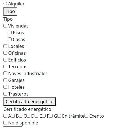
Alquiler
Tipo
Tipo
Viviendas
Pisos
Casas
Locales
Oficinas
Edificios
Terrenos
Naves industriales
Garajes
Hoteles
Trasteros
Certificado energético
Certificado energético
A
B
C
D
E
F
G
En trámite
Exento
No disponible