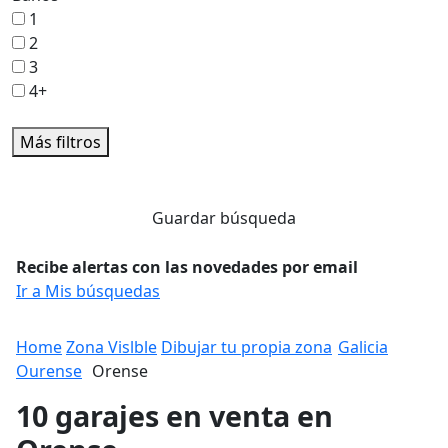
1
2
3
4+
Más filtros
Guardar búsqueda
Recibe alertas con las novedades por email
Ir a Mis búsquedas
Home
Zona Vislble
Dibujar tu propia zona
Galicia
Ourense
Orense
10 garajes en venta en