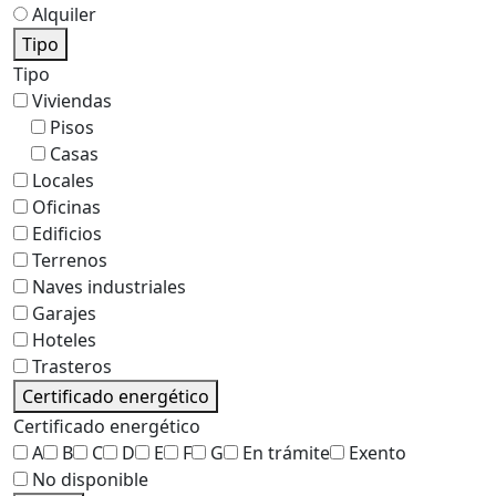
Alquiler
Tipo
Tipo
Viviendas
Pisos
Casas
Locales
Oficinas
Edificios
Terrenos
Naves industriales
Garajes
Hoteles
Trasteros
Certificado energético
Certificado energético
A
B
C
D
E
F
G
En trámite
Exento
No disponible