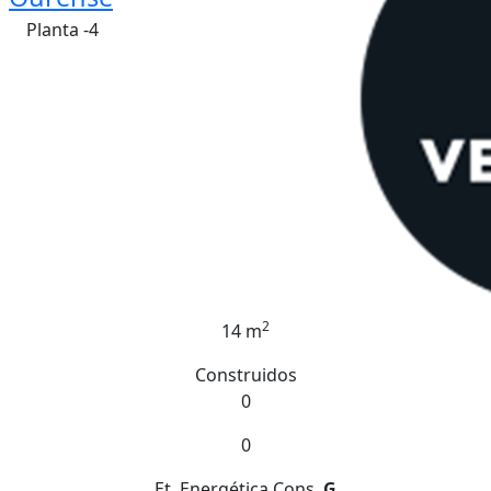
Planta -4
2
14 m
Construidos
0
0
Et. Energética
Cons.
G