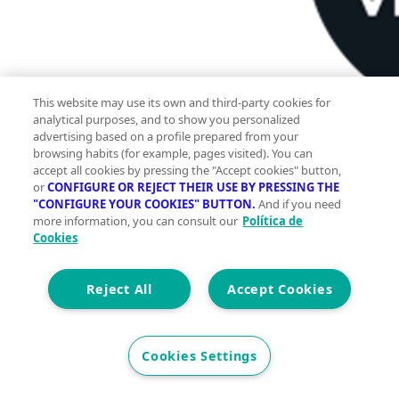
This website may use its own and third-party cookies for
analytical purposes, and to show you personalized
2
20 m
advertising based on a profile prepared from your
browsing habits (for example, pages visited). You can
accept all cookies by pressing the "Accept cookies" button,
Construidos
or
CONFIGURE OR REJECT THEIR USE BY PRESSING THE
0
"CONFIGURE YOUR COOKIES" BUTTON.
And if you need
more information, you can consult our
Política de
0
Cookies
Et. Energética
Cons.
G
Reject All
Precio
Accept Cookies
39.000 €
Presentamos esta excelente plaza de garaje doble,
Cookies Settings
ideal para quienes buscan maximizar su espacio y
comodidad. Con una buena entrada desde la calle,