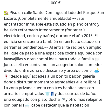
1.000 €
🏡 Piso en calle Santo Domingo, al lado del Parque San
Lázaro. ¡Completamente amueblado! ~~Este
encantador inmueble está situado en pleno centro y
ha sido reformado íntegramente (fontanería,
electricidad, cocina y baños) durante el año 2015. El
edificio se encuentra también en perfecto estado sin
derramas pendientes.~~ Al entrar te recibe un amplio
hall que da paso a una espaciosa cocina equipada con
lavavajillas y gran combi ideal para toda la familia 🍽️.
Junto a ella encontramos un acogedor salón comedor
dividido entre zona de descanso y área de comer 🛋️
🍷; desde aquí accedes a un bonito balcón galería
donde disfrutar momentos agradables al aire libre ☀️.
La zona privada cuenta con tres habitaciones con
armarios empotrados 👕👖y dos cuartos de baño:
uno equipado con plato ducha 🚿y otro más relajante
con bañera🛁; cabe destacar que la habitación