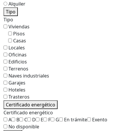
Alquiler
Tipo
Tipo
Viviendas
Pisos
Casas
Locales
Oficinas
Edificios
Terrenos
Naves industriales
Garajes
Hoteles
Trasteros
Certificado energético
Certificado energético
A
B
C
D
E
F
G
En trámite
Exento
No disponible