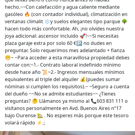
hecho.~~Con calefacción y agua caliente mediante
gasóleo 🔥 (con contador individual), climatización en
ventanas climalit ❄️y suelos elegantes tipo parque 🌳
hacen todo más confortable. Ah, ¡no olvides nuestra
joya adicional: ascensor incluido 🚀!~~Si necesitas
plaza garaje extra por solo 60 €🅿️ no dudes en
preguntar. Solo requerimos mes adelantado + fianza
😁~ ~Para acceder a esta maravillosa propiedad debes
contar con:~1.- Contrato laboral indefinido mínimo
desde hace año 📜~2.- Ingresos mensuales mínimos
equivalentes al triple del alquiler 💰(puedes sumar
nóminas si cumplen los requisitos).~ ~Seguro a cuenta
del dueño ~~No se admite estudiantes~~ ¿Tienes
preguntas? 🤔 Llámanos ya mismo al 📞603 831 111 o
visítanos personalmente en Avd. Buenos Aires nº17
bajo Ourense 🏡 . No esperes más porque este tesoro
volará rápido ⚡.;