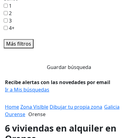
1
2
3
4+
Más filtros
Guardar búsqueda
Recibe alertas con las novedades por email
Ir a Mis búsquedas
Home
Zona Vislble
Dibujar tu propia zona
Galicia
Ourense
Orense
6 viviendas en alquiler en