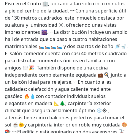
Piso en el Couto 🏢, ubicado a tan solo cinco minutos
a pie del centro de la ciudad. ~~Con una superficie útil
de 130 metros cuadrados, este inmueble destaca por
su altura y luminosidad ☀️, ofreciendo unas vistas
impresionantes 🌆.~~La distribución incluye un amplio
hall de entrada que da paso a cuatro habitaciones
matrimoniales 🛌🛌🛌🛌 y dos cuartos de baño 🚿🚽.
El salón-comedor cuenta con casi 40 metros cuadrado
para disfrutar momentos únicos en familia o con
amigos 🍽️🎉. También dispone de una cocina
independiente completamente equipada 💼🍳 junto a
un balcón ideal para relajarse.~~En cuanto a las
calidades: calefacción y agua caliente mediante
gasóleo 🔥💧con contador individual; suelos
elegantes en madera 📐🌲; carpintería exterior
climalit que asegura aislamiento óptimo ❄️☀️ ;
además tiene cinco balcones perfectos para tomar el
sol ☕🌞y carpintería interior en roble muy cuidada 🎨
📚.~~El edificio está equipado con dos ascensores 🚡