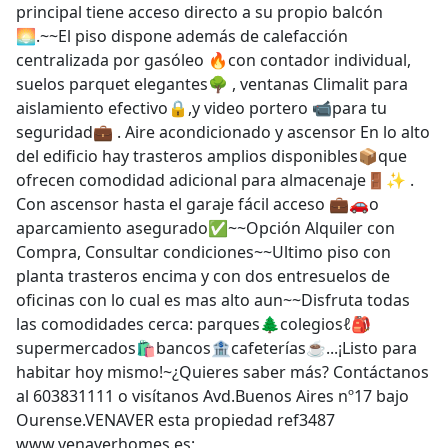
principal tiene acceso directo a su propio balcón
🌅.~~El piso dispone además de calefacción
centralizada por gasóleo 🔥con contador individual,
suelos parquet elegantes🌳 , ventanas Climalit para
aislamiento efectivo🔒,y video portero 📹para tu
seguridad💼 . Aire acondicionado y ascensor En lo alto
del edificio hay trasteros amplios disponibles📦que
ofrecen comodidad adicional para almacenaje🚪✨ .
Con ascensor hasta el garaje fácil acceso 💼🚗o
aparcamiento asegurado✅~~Opción Alquiler con
Compra, Consultar condiciones~~Ultimo piso con
planta trasteros encima y con dos entresuelos de
oficinas con lo cual es mas alto aun~~Disfruta todas
las comodidades cerca: parques🌲colegiosℓ🎒
supermercados🛍bancos🏦cafeterías☕...¡Listo para
habitar hoy mismo!~¿Quieres saber más? Contáctanos
al 603831111 o visítanos Avd.Buenos Aires nº17 bajo
Ourense.VENAVER esta propiedad ref3487
www.venaverhomes.es;