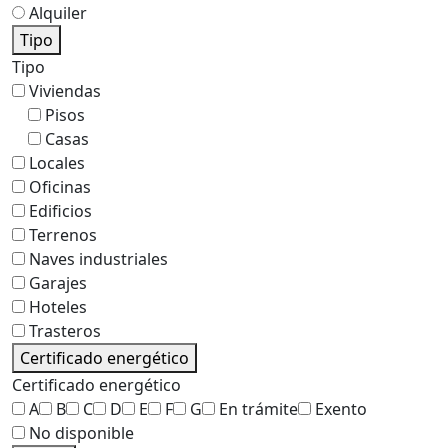
Alquiler
Tipo
Tipo
Viviendas
Pisos
Casas
Locales
Oficinas
Edificios
Terrenos
Naves industriales
Garajes
Hoteles
Trasteros
Certificado energético
Certificado energético
A
B
C
D
E
F
G
En trámite
Exento
No disponible