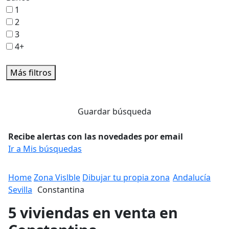
1
2
3
4+
Más filtros
Guardar búsqueda
Recibe alertas con las novedades por email
Ir a Mis búsquedas
Home
Zona Vislble
Dibujar tu propia zona
Andalucía
Sevilla
Constantina
5 viviendas en venta en