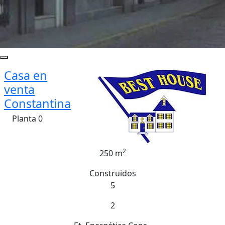
Casa en
venta
Constantina
Planta 0
2
250 m
Construidos
5
2