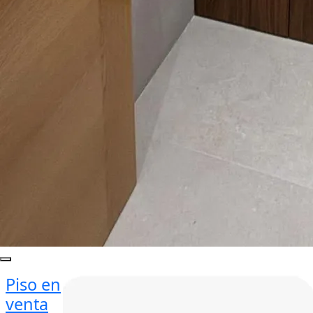
Piso en
venta