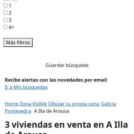
1
2
3
4+
Más filtros
Guardar búsqueda
Recibe alertas con las novedades por email
Ir a Mis búsquedas
Home
Zona Vislble
Dibujar tu propia zona
Galicia
Pontevedra
A Illa de Arousa
3 viviendas en venta en A Illa