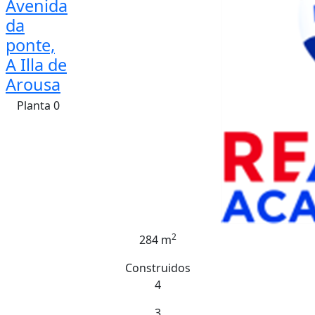
Avenida
da
ponte,
A Illa de
Arousa
Planta 0
2
284 m
Construidos
4
3