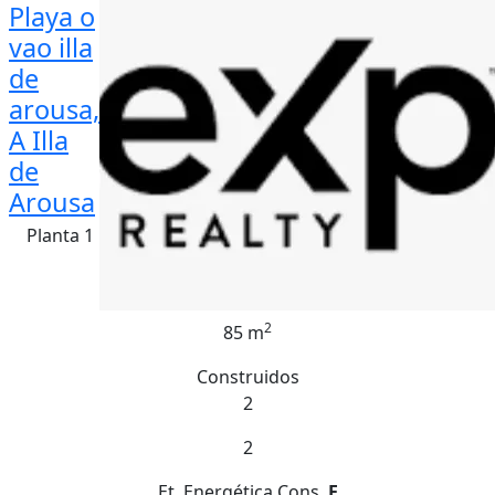
Playa o
vao illa
de
arousa,
A Illa
de
Arousa
Planta 1
2
85 m
Construidos
2
2
Et. Energética
Cons.
E