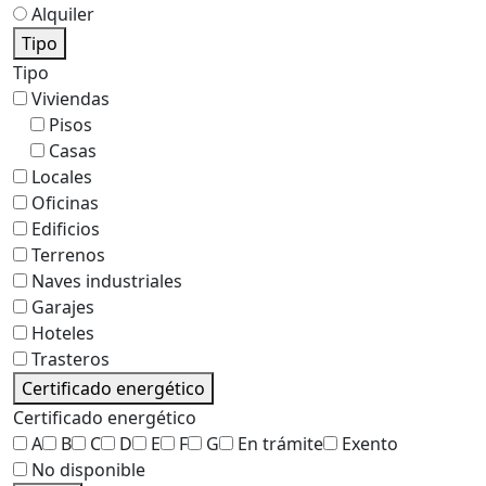
Alquiler
Tipo
Tipo
Viviendas
Pisos
Casas
Locales
Oficinas
Edificios
Terrenos
Naves industriales
Garajes
Hoteles
Trasteros
Certificado energético
Certificado energético
A
B
C
D
E
F
G
En trámite
Exento
No disponible