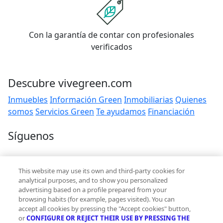
Con la garantía de contar con profesionales
verificados
Descubre vivegreen.com
Inmuebles
Información Green
Inmobiliarias
Quienes
somos
Servicios Green
Te ayudamos
Financiación
Síguenos
Contacto
This website may use its own and third-party cookies for
hola@vivegreen.com
analytical purposes, and to show you personalized
advertising based on a profile prepared from your
browsing habits (for example, pages visited). You can
accept all cookies by pressing the "Accept cookies" button,
or
CONFIGURE OR REJECT THEIR USE BY PRESSING THE