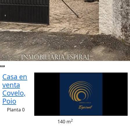
Casa en
venta
Covelo,
Poio
Planta 0
2
140 m