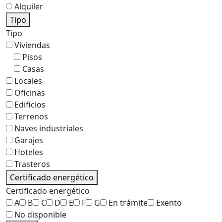
Alquiler
Tipo
Tipo
Viviendas
Pisos
Casas
Locales
Oficinas
Edificios
Terrenos
Naves industriales
Garajes
Hoteles
Trasteros
Certificado energético
Certificado energético
A
B
C
D
E
F
G
En trámite
Exento
No disponible