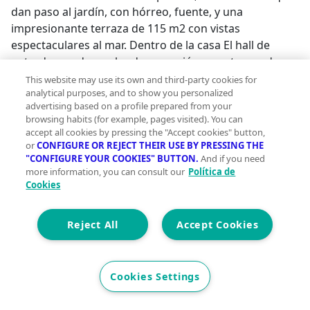
dan paso al jardín, con hórreo, fuente, y una
impresionante terraza de 115 m2 con vistas
espectaculares al mar. Dentro de la casa El hall de
entrada con despacho de recepción, cuenta con dos
aseos, y da paso a las zonas de salón, comedor, cocina
This website may use its own and third-party cookies for
analytical purposes, and to show you personalized
y escaleras. En los pisos superiores se encuentran las
advertising based on a profile prepared from your
habitacionescuatro Suits, dos habitaciones Dobles
browsing habits (for example, pages visited). You can
normales y una Doble especial. Cuenta con amplio
accept all cookies by pressing the "Accept cookies" button,
garaje de 100 m2 y terreno exterior que hace de
or
CONFIGURE OR REJECT THEIR USE BY PRESSING THE
"CONFIGURE YOUR COOKIES" BUTTON.
And if you need
parking de clientes. A mayores dentro de los límites de
more information, you can consult our
Política de
la casa, un almacén encierra todo el sistema
Cookies
energético de la casa y sus controles y una cabaña de
madera totalmente equipada. La Casa es ecológica
Reject All
Accept Cookies
(galardonada con múltiples distintivos de energía
verde), cuenta con ventanas de madera en Teca,
cristales Climalit, placas solares Fototérmicas,
Cookies Settings
sistemas de energía monitorizados, etc. Su
construcción ha sido dirigida por el prestigioso