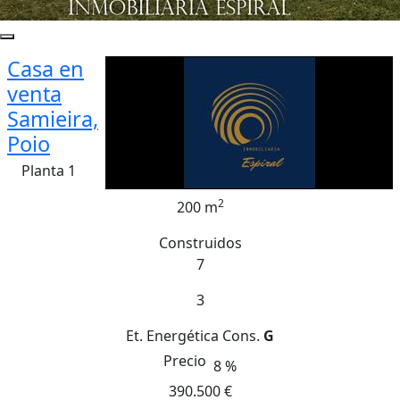
Casa en
venta
Samieira,
Poio
Planta 1
2
200 m
Construidos
7
3
Et. Energética
Cons.
G
Precio
8 %
390.500 €