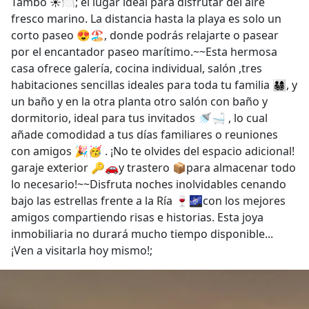
Tambo ☀️🍽️; el lugar ideal para disfrutar del aire
fresco marino. La distancia hasta la playa es solo un
corto paseo 😍🏖️, donde podrás relajarte o pasear
por el encantador paseo marítimo.~~Esta hermosa
casa ofrece galería, cocina individual, salón ,tres
habitaciones sencillas ideales para toda tu familia 👨‍👩‍👧‍👦, y
un baño y en la otra planta otro salón con baño y
dormitorio, ideal para tus invitados 🚿🛁 , lo cual
añade comodidad a tus días familiares o reuniones
con amigos 🎉🥳 . ¡No te olvides del espacio adicional!
garaje exterior 🔑🚗y trastero 📦para almacenar todo
lo necesario!~~Disfruta noches inolvidables cenando
bajo las estrellas frente a la Ría 🍷🌌con los mejores
amigos compartiendo risas e historias. Esta joya
inmobiliaria no durará mucho tiempo disponible...
¡Ven a visitarla hoy mismo!;