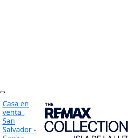
Casa en
venta ,
San
Salvador -