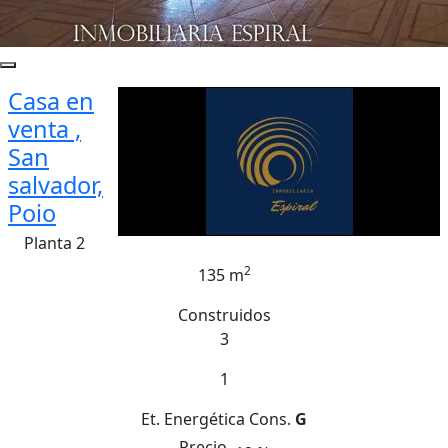
Casa en
venta ,
San
salvador,
Poio
Planta 2
2
135 m
Construidos
3
1
Et. Energética
Cons.
G
Precio