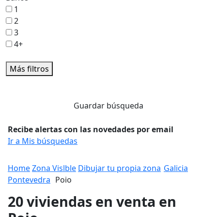
1
2
3
4+
Más filtros
Guardar búsqueda
Recibe alertas con las novedades por email
Ir a Mis búsquedas
Home
Zona Vislble
Dibujar tu propia zona
Galicia
Pontevedra
Poio
20 viviendas en venta en