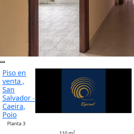
Piso en
venta ,
San
Salvador -
Caeira,
Poio
Planta 3
2
110 m