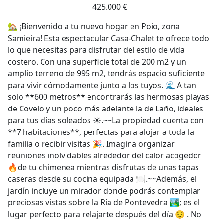
425.000 €
🏡 ¡Bienvenido a tu nuevo hogar en Poio, zona
Samieira! Esta espectacular Casa-Chalet te ofrece todo
lo que necesitas para disfrutar del estilo de vida
costero. Con una superficie total de 200 m2 y un
amplio terreno de 995 m2, tendrás espacio suficiente
para vivir cómodamente junto a los tuyos. 🌊 A tan
solo **600 metros** encontrarás las hermosas playas
de Covelo y un poco más adelante la de Laño, ideales
para tus días soleados ☀️.~~La propiedad cuenta con
**7 habitaciones**, perfectas para alojar a toda la
familia o recibir visitas 🎉. Imagina organizar
reuniones inolvidables alrededor del calor acogedor
🔥de tu chimenea mientras disfrutas de unas tapas
caseras desde su cocina equipada 🍽️.~~Además, el
jardín incluye un mirador donde podrás contemplar
preciosas vistas sobre la Ría de Pontevedra 🏞️; es el
lugar perfecto para relajarte después del día 😌 . No