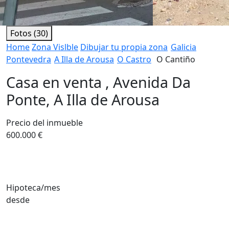
Fotos (30)
Home
Zona Vislble
Dibujar tu propia zona
Galicia
Pontevedra
A Illa de Arousa
O Castro
O Cantiño
Casa en venta , Avenida Da
Ponte, A Illa de Arousa
Precio del inmueble
600.000 €
Hipoteca/mes
desde