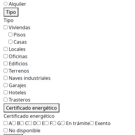
Alquiler
Tipo
Tipo
Viviendas
Pisos
Casas
Locales
Oficinas
Edificios
Terrenos
Naves industriales
Garajes
Hoteles
Trasteros
Certificado energético
Certificado energético
A
B
C
D
E
F
G
En trámite
Exento
No disponible