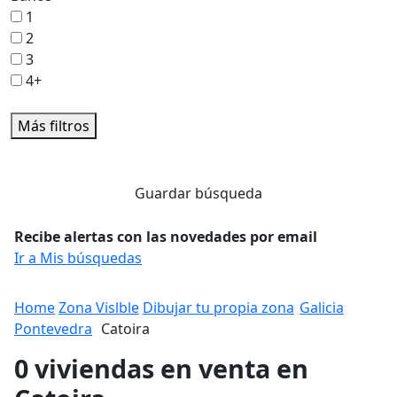
1
2
3
4+
Más filtros
Guardar búsqueda
Recibe alertas con las novedades por email
Ir a Mis búsquedas
Home
Zona Vislble
Dibujar tu propia zona
Galicia
Pontevedra
Catoira
0 viviendas en venta en