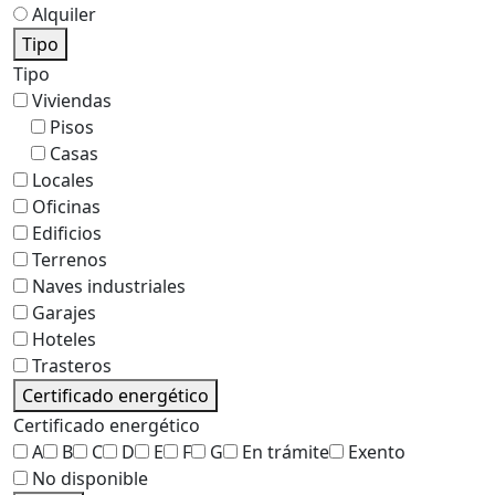
Alquiler
Tipo
Tipo
Viviendas
Pisos
Casas
Locales
Oficinas
Edificios
Terrenos
Naves industriales
Garajes
Hoteles
Trasteros
Certificado energético
Certificado energético
A
B
C
D
E
F
G
En trámite
Exento
No disponible