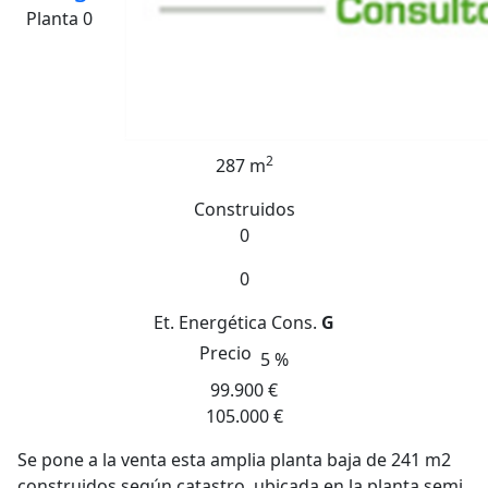
Planta 0
2
287 m
Construidos
0
0
Et. Energética
Cons.
G
Precio
5 %
99.900 €
105.000 €
Se pone a la venta esta amplia planta baja de 241 m2
construidos según catastro, ubicada en la planta semi