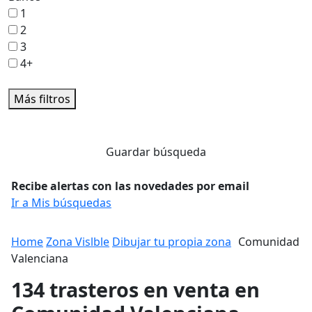
1
2
3
4+
Más filtros
Guardar búsqueda
Recibe alertas con las novedades por email
Ir a Mis búsquedas
Home
Zona Vislble
Dibujar tu propia zona
Comunidad
Valenciana
134 trasteros en venta en