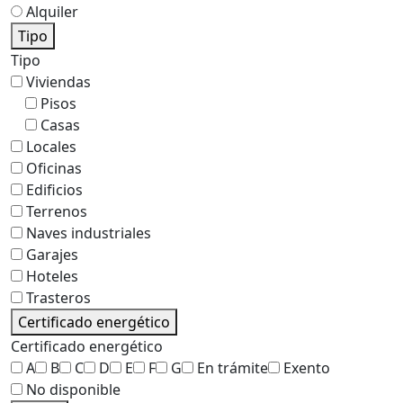
Alquiler
Tipo
Tipo
Viviendas
Pisos
Casas
Locales
Oficinas
Edificios
Terrenos
Naves industriales
Garajes
Hoteles
Trasteros
Certificado energético
Certificado energético
A
B
C
D
E
F
G
En trámite
Exento
No disponible