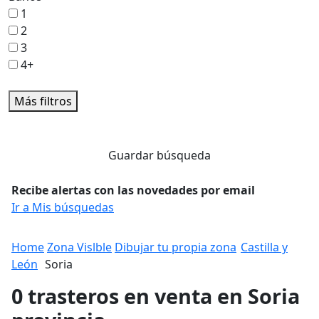
1
2
3
4+
Más filtros
Guardar búsqueda
Recibe alertas con las novedades por email
Ir a Mis búsquedas
Home
Zona Vislble
Dibujar tu propia zona
Castilla y
León
Soria
0 trasteros en venta en Soria