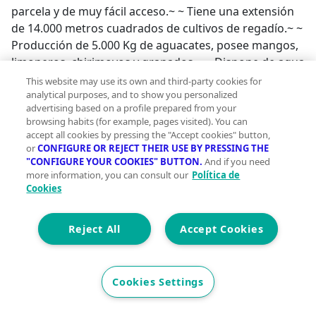
parcela y de muy fácil acceso.~ ~ Tiene una extensión
de 14.000 metros cuadrados de cultivos de regadío.~ ~
Producción de 5.000 Kg de aguacates, posee mangos,
limoneros, chirimoyos y granados.~ ~ Dispone de agua
del pueblo y tiene 2 albercas.~ ~ Tiene casa de apero
This website may use its own and third-party cookies for
de 70 metros cuadrados en el interior de la parcela y
analytical purposes, and to show you personalized
advertising based on a profile prepared from your
habitáculo anexo de 16 metros cuadrados.~ ~ Tiene
browsing habits (for example, pages visited). You can
escritura y está inscrita en el Registro de la
accept all cookies by pressing the "Accept cookies" button,
Propiedad.~ ~ Precio Negociable.~ ~ Gestionamos
or
CONFIGURE OR REJECT THEIR USE BY PRESSING THE
"CONFIGURE YOUR COOKIES" BUTTON.
And if you need
asesoramiento y financiación.;
more information, you can consult our
Política de
Cookies
Reject All
Accept Cookies
Cookies Settings