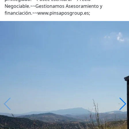
Negociable.~~Gestionamos Asesoramiento y
financiación.~~www.pinsaposgroup.es;