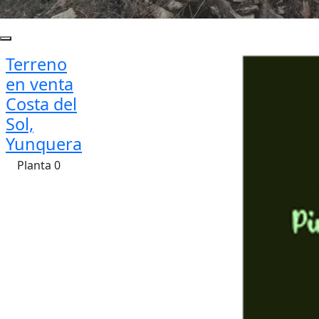
Terreno
en venta
Costa del
Sol,
Yunquera
Planta 0