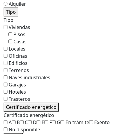
Alquiler
Tipo
Tipo
Viviendas
Pisos
Casas
Locales
Oficinas
Edificios
Terrenos
Naves industriales
Garajes
Hoteles
Trasteros
Certificado energético
Certificado energético
A
B
C
D
E
F
G
En trámite
Exento
No disponible