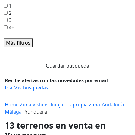
1
2
3
4+
Más filtros
Guardar búsqueda
Recibe alertas con las novedades por email
Ir a Mis búsquedas
Home
Zona Vislble
Dibujar tu propia zona
Andalucía
Málaga
Yunquera
13 terrenos en venta en