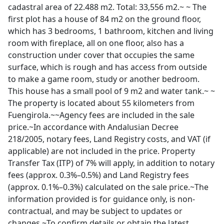
cadastral area of 22.488 m2. Total: 33,556 m2.~ ~ The
first plot has a house of 84 m2 on the ground floor,
which has 3 bedrooms, 1 bathroom, kitchen and living
room with fireplace, all on one floor, also has a
construction under cover that occupies the same
surface, which is rough and has access from outside
to make a game room, study or another bedroom.
This house has a small pool of 9 m2 and water tank.~ ~
The property is located about 55 kilometers from
Fuengirola.~~Agency fees are included in the sale
price.~In accordance with Andalusian Decree
218/2005, notary fees, Land Registry costs, and VAT (if
applicable) are not included in the price. Property
Transfer Tax (ITP) of 7% will apply, in addition to notary
fees (approx. 0.3%–0.5%) and Land Registry fees
(approx. 0.1%–0.3%) calculated on the sale price.~The
information provided is for guidance only, is non-
contractual, and may be subject to updates or
changes.~To confirm details or obtain the latest