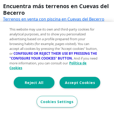
Encuentra más terrenos en Cuevas del
Becerro
Terrenos en venta con piscina en Cuevas del Becerro
Terrenos en venta con parking en Cuevas del Becerro
This website may use its own and third-party cookies for
Terrenos en venta con terraza en Cuevas del Becerro
analytical purposes, and to show you personalized
Terrenos en venta con trastero en Cuevas del Becerro
advertising based on a profile prepared from your
Ver más
browsing habits (for example, pages visited). You can
accept all cookies by pressing the "Accept cookies" button,
or
CONFIGURE OR REJECT THEIR USE BY PRESSING THE
Terrenos en alquiler en Cuevas del
"CONFIGURE YOUR COOKIES" BUTTON.
And if you need
Becerro
more information, you can consult our
Política de
Cookies
Terrenos en alquiler en Cuevas del Becerro
Reject All
Accept Cookies
Cookies Settings
Innovación sostenible y gestos sencillos para una