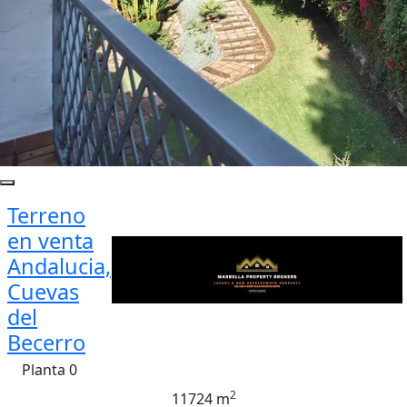
Terreno
en venta
Andalucia,
Cuevas
del
Becerro
Planta 0
2
11724 m