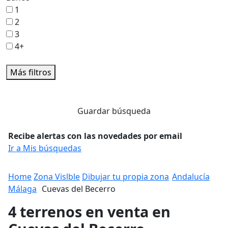
1
2
3
4+
Más filtros
Guardar búsqueda
Recibe alertas con las novedades por email
Ir a Mis búsquedas
Home
Zona Vislble
Dibujar tu propia zona
Andalucía
Málaga
Cuevas del Becerro
4 terrenos en venta en