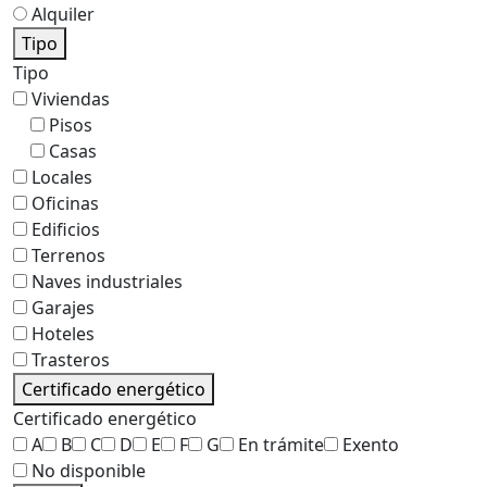
Alquiler
Tipo
Tipo
Viviendas
Pisos
Casas
Locales
Oficinas
Edificios
Terrenos
Naves industriales
Garajes
Hoteles
Trasteros
Certificado energético
Certificado energético
A
B
C
D
E
F
G
En trámite
Exento
No disponible