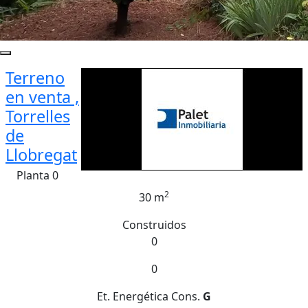
Terreno
en venta ,
Torrelles
de
Llobregat
Planta 0
2
30 m
Construidos
0
0
Et. Energética
Cons.
G