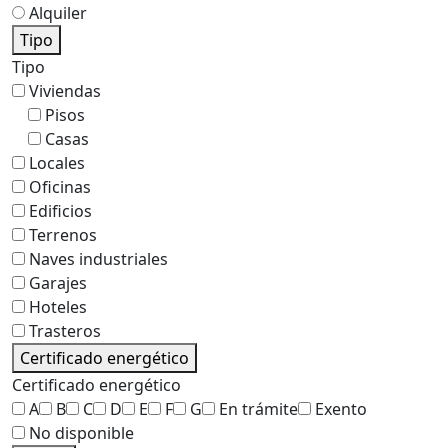
Alquiler
Tipo
Tipo
Viviendas
Pisos
Casas
Locales
Oficinas
Edificios
Terrenos
Naves industriales
Garajes
Hoteles
Trasteros
Certificado energético
Certificado energético
A
B
C
D
E
F
G
En trámite
Exento
No disponible