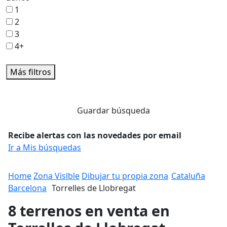
1
2
3
4+
Más filtros
Guardar búsqueda
Recibe alertas con las novedades por email
Ir a Mis búsquedas
Home
Zona Vislble
Dibujar tu propia zona
Cataluña
Barcelona
Torrelles de Llobregat
8 terrenos en venta en