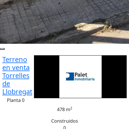
Terreno
en venta
Torrelles
de
Llobregat
Planta 0
2
478 m
Construidos
0