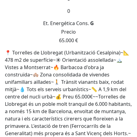
0
Et. Energética
Cons.
G
Precio
65.000 €
📍 Torrelles de Llobregat (Urbanització Cesalpina)~📐
478 m2 de superfície~☀️ Orientació assolellada~🏔️
Vistes a Montserrat~🔥 Barbacoa d'obra ja
construïda~🏘️ Zona consolidada de vivendes
unifamiliars aïllades~🚶 Trànsit vianants baix, rodat
mitjà~💧 Tots els serveis urbanístics~📏 A 1,9 km del
centre del nucli urbà~💰 Preu 65.000€~~Torrelles de
Llobregat és un poble molt tranquil de 6.000 habitants,
a només 15 km de Barcelona, envoltat de muntanya,
natura i els característics cirerers que floreixen a la
primavera. L'estació de tren (Ferrocarrils de la
Generalitat) més propera és a Sant Vicenç dels Horts.~