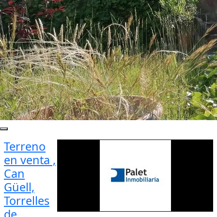
Terreno
en venta ,
Can
Güell,
Torrelles
de