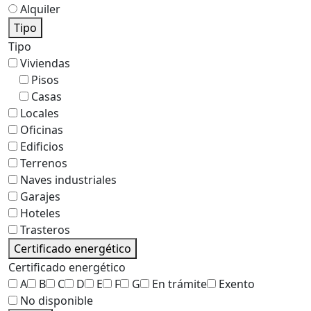
Alquiler
Tipo
Tipo
Viviendas
Pisos
Casas
Locales
Oficinas
Edificios
Terrenos
Naves industriales
Garajes
Hoteles
Trasteros
Certificado energético
Certificado energético
A
B
C
D
E
F
G
En trámite
Exento
No disponible