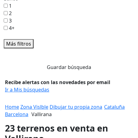
1
2
3
4+
Más filtros
Guardar búsqueda
Recibe alertas con las novedades por email
Ir a Mis búsquedas
Home
Zona Vislble
Dibujar tu propia zona
Cataluña
Barcelona
Vallirana
23 terrenos en venta en