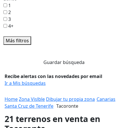
1
2
3
4+
Más filtros
Guardar búsqueda
Recibe alertas con las novedades por email
Ir a Mis búsquedas
Home
Zona Vislble
Dibujar tu propia zona
Canarias
Santa Cruz de Tenerife
Tacoronte
21 terrenos en venta en