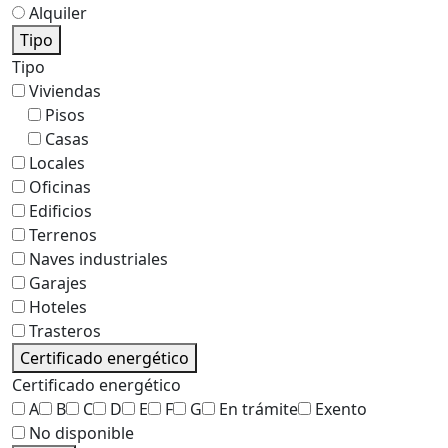
Alquiler
Tipo
Tipo
Viviendas
Pisos
Casas
Locales
Oficinas
Edificios
Terrenos
Naves industriales
Garajes
Hoteles
Trasteros
Certificado energético
Certificado energético
A
B
C
D
E
F
G
En trámite
Exento
No disponible