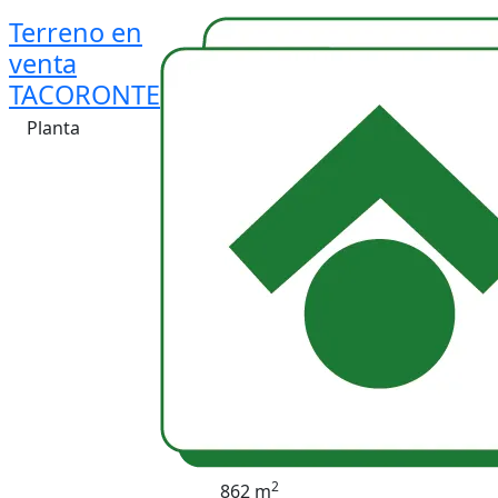
Terreno en
venta
TACORONTE
Planta
2
862 m