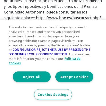
notariales, la inscripción en el Registro de la Propiedad
y los tipos impositivos y bonificaciones del ITP en su
Comunidad Autónoma, puede consultar en los
siguiente enlace:~https://www.boe.es/buscar/act.php?
id=BOE-A-1989-
This website may use its own and third-party cookies for
28111~https://www.boe.es/buscar/act.php?id=BOE-A-
analytical purposes, and to show you personalized
1989-
advertising based on a profile prepared from your
28112~https://www3.gobiernodecanarias.org/tributos/a
browsing habits (for example, pages visited). You can
accept all cookies by pressing the "Accept cookies" button,
or
CONFIGURE OR REJECT THEIR USE BY PRESSING THE
"CONFIGURE YOUR COOKIES" BUTTON.
And if you need
more information, you can consult our
Política de
Cookies
Reject All
Accept Cookies
Cookies Settings