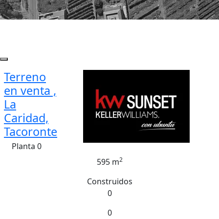
Terreno
en venta ,
La
Caridad,
Tacoronte
Planta 0
2
595 m
Construidos
0
0