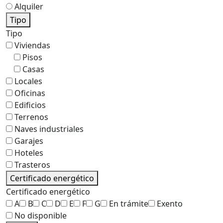
Alquiler
Tipo
Tipo
Viviendas
Pisos
Casas
Locales
Oficinas
Edificios
Terrenos
Naves industriales
Garajes
Hoteles
Trasteros
Certificado energético
Certificado energético
A
B
C
D
E
F
G
En trámite
Exento
No disponible