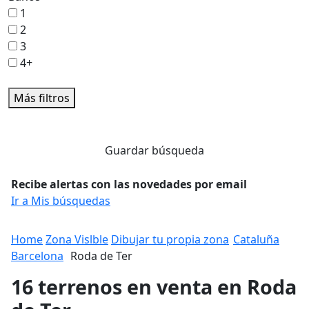
1
2
3
4+
Más filtros
Guardar búsqueda
Recibe alertas con las novedades por email
Ir a Mis búsquedas
Home
Zona Vislble
Dibujar tu propia zona
Cataluña
Barcelona
Roda de Ter
16 terrenos en venta en Roda