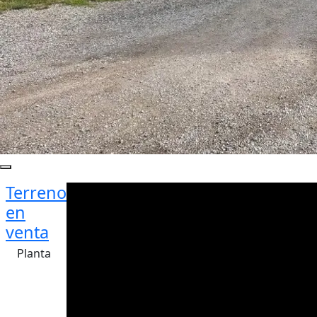
Terreno
en
venta
Planta