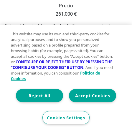
Precio
261.000 €
Solar Urbanizable en Roda de Ter para construir hasta
tres casas adosadas, consta de 360 m². Situado en una
This website may use its own and third-party cookies for
zona muy tranquila y con muy buenas vistas. NO
analytical purposes, and to show you personalized
advertising based on a profile prepared from your
DUBTIS A CONTACTAR PER A MÉS INFORMACIÓ! Cara
browsing habits (for example, pages visited). You can
Soldevila Serveis Immobiliaris. #ref:SÒL_40;
accept all cookies by pressing the "Accept cookies" button,
or
CONFIGURE OR REJECT THEIR USE BY PRESSING THE
"CONFIGURE YOUR COOKIES" BUTTON.
And if you need
more information, you can consult our
Política de
Cookies
Reject All
Accept Cookies
Cookies Settings