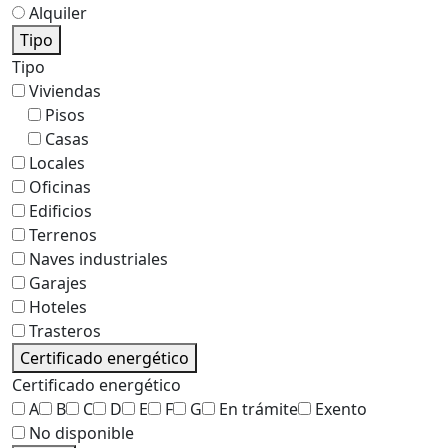
Alquiler
Tipo
Tipo
Viviendas
Pisos
Casas
Locales
Oficinas
Edificios
Terrenos
Naves industriales
Garajes
Hoteles
Trasteros
Certificado energético
Certificado energético
A
B
C
D
E
F
G
En trámite
Exento
No disponible