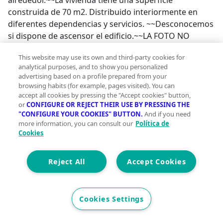
alrededor.~~La vivienda tiene una superficie
construida de 70 m2. Distribuido interiormente en
diferentes dependencias y servicios. ~~Desconocemos
si dispone de ascensor el edificio.~~LA FOTO NO
IDENTIFICA LA PROPIEDAD EXACTA DE VENTA, SOLO
This website may use its own and third-party cookies for
INFORMA DE LA ZONA.~~CONDICIONES ESPECIALES
analytical purposes, and to show you personalized
DE COMPRA:~~En este tipo de adquisiciones se
advertising based on a profile prepared from your
requieren una serie de requisitos detallados a
browsing habits (for example, pages visited). You can
continuación:~1º.- No permite hipoteca sobre el
accept all cookies by pressing the "Accept cookies" button,
or
CONFIGURE OR REJECT THEIR USE BY PRESSING THE
inmueble, los bancos no financian estas
"CONFIGURE YOUR COOKIES" BUTTON.
And if you need
operaciones.~2º.- VENTA SIN POSESIÓN. LA
more information, you can consult our
Política de
PROPIEDAD NO SE PUEDE VER INTERIORMENTE, pero
Cookies
sí saber su ubicación exacta y aquellas características
detalladas en este anuncio. (no disponemos de fotos
Reject All
Accept Cookies
del interior).~3º.- La obtención de las llaves dependerá
del curso del procedimiento o posible negociación con
los ocupantes.~4º.- En el caso de que el cliente lo
Cookies Settings
solicite, nuestros profesionales (abogado y
procurador) podrán atender su procedimiento judicial