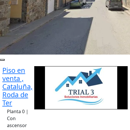
Piso en
venta ,
Cataluña,
Roda de
Ter
Planta 0 |
Con
ascensor