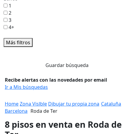
1
2
3
4+
Más filtros
Guardar búsqueda
Recibe alertas con las novedades por email
Ir a Mis búsquedas
Home
Zona Vislble
Dibujar tu propia zona
Cataluña
Barcelona
Roda de Ter
8 pisos en venta en Roda de