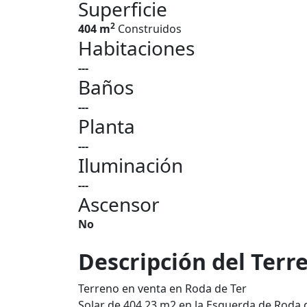
Superficie
2
404 m
Construidos
Habitaciones
---
Baños
---
Planta
---
Iluminación
---
Ascensor
No
Descripción del Terr
Terreno en venta en Roda de Ter
Solar de 404,23 m2 en la Esquerda de Roda de 