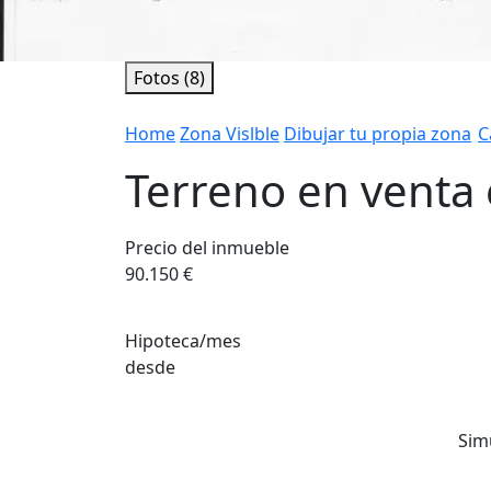
Fotos (8)
Home
Zona Vislble
Dibujar tu propia zona
C
Terreno en venta
Precio del inmueble
90.150 €
Hipoteca/mes
desde
Sim