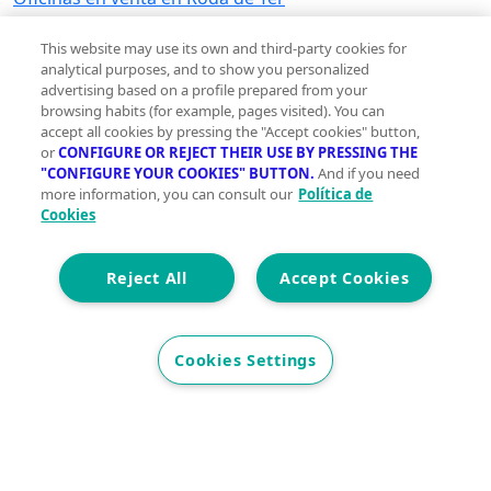
Edificios en venta en Roda de Ter
Naves industriales en venta en Roda de Ter
This website may use its own and third-party cookies for
analytical purposes, and to show you personalized
Garajes en venta en Roda de Ter
advertising based on a profile prepared from your
Hoteles en venta en Roda de Ter
browsing habits (for example, pages visited). You can
Trasteros en venta en Roda de Ter
accept all cookies by pressing the "Accept cookies" button,
or
CONFIGURE OR REJECT THEIR USE BY PRESSING THE
Viviendas en venta en Roda de Ter
"CONFIGURE YOUR COOKIES" BUTTON.
And if you need
more information, you can consult our
Política de
Terrenos en alquiler en Roda de Ter
Cookies
Terrenos en alquiler en Roda de Ter
Reject All
Accept Cookies
Ver otras inmobiliarias en Roda de Ter
Ver otras inmobiliarias en Roda de Ter
Cookies Settings