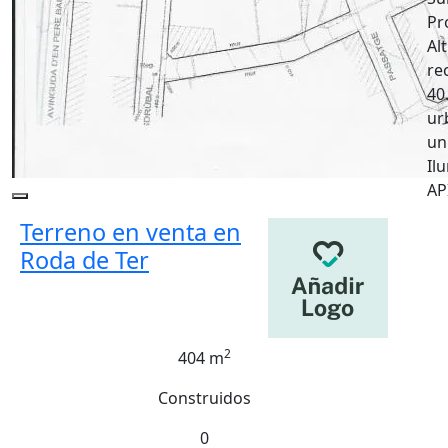
Pr
Al
re
40
ur
un
Il
AP
Terreno en venta en
Roda de Ter
2
404 m
Construidos
0