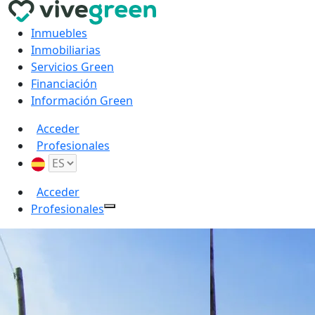
Inmuebles
Inmobiliarias
Servicios Green
Financiación
Información Green
Acceder
Profesionales
Acceder
Profesionales