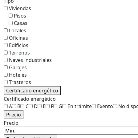
Tipo
Viviendas
Pisos
Casas
Locales
Oficinas
Edificios
Terrenos
Naves industriales
Garajes
Hoteles
Trasteros
Certificado energético
Certificado energético
A
B
C
D
E
F
G
En trámite
Exento
No disp
Precio
Precio