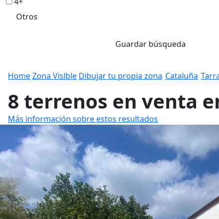
4+
Otros
Guardar búsqueda
Home
Zona Vislble
Dibujar tu propia zona
Cataluña
Tarr
8 terrenos en venta 
Más información sobre estos resultados