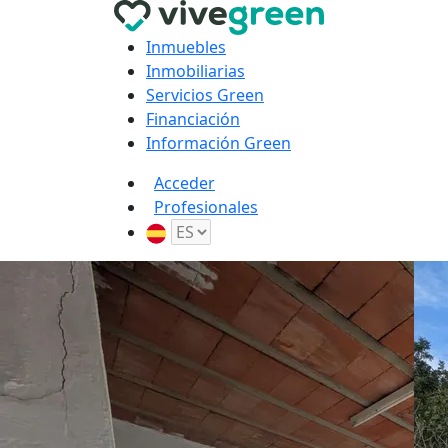
Inmuebles
Inmobiliarias
Servicios Green
Financiación
Información Green
Acceder
Profesionales