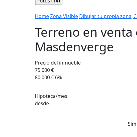
Fotos (14)
Home
Zona Vislble
Dibujar tu propia zona
C
Terreno en venta 
Masdenverge
Precio del inmueble
75.000 €
80.000 €
6%
Hipoteca/mes
desde
Sim