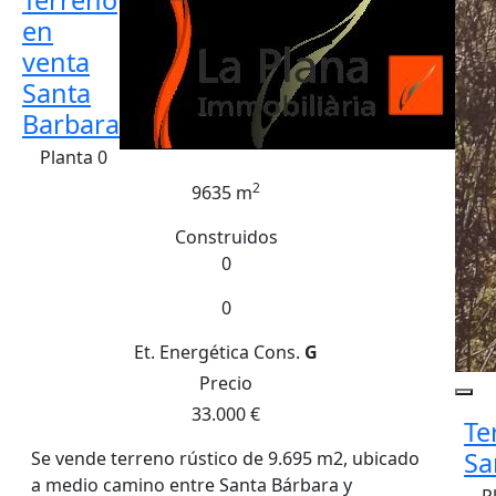
en
venta
Santa
Barbara
Planta 0
2
9635 m
Construidos
0
0
Et. Energética
Cons.
G
Precio
33.000 €
Te
Sa
Se vende terreno rústico de 9.695 m2, ubicado
a medio camino entre Santa Bárbara y
P