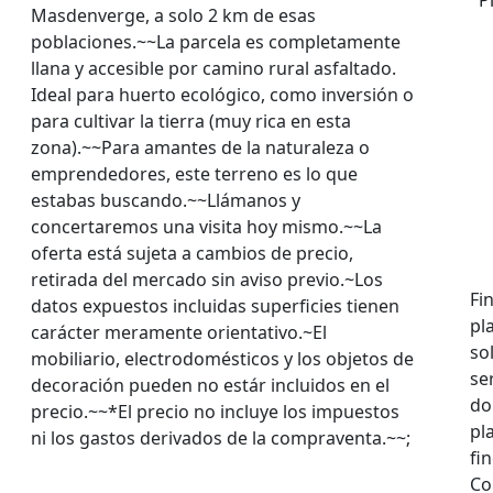
Masdenverge, a solo 2 km de esas
poblaciones.~~La parcela es completamente
llana y accesible por camino rural asfaltado.
Ideal para huerto ecológico, como inversión o
para cultivar la tierra (muy rica en esta
zona).~~Para amantes de la naturaleza o
emprendedores, este terreno es lo que
estabas buscando.~~Llámanos y
concertaremos una visita hoy mismo.~~La
oferta está sujeta a cambios de precio,
retirada del mercado sin aviso previo.~Los
Fi
datos expuestos incluidas superficies tienen
pl
carácter meramente orientativo.~El
so
mobiliario, electrodomésticos y los objetos de
se
decoración pueden no estár incluidos en el
do
precio.~~*El precio no incluye los impuestos
pl
ni los gastos derivados de la compraventa.~~;
fi
Co