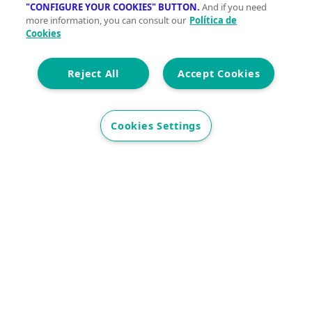
"CONFIGURE YOUR COOKIES" BUTTON.
And if you need
more information, you can consult our
Política de
Cookies
Reject All
Accept Cookies
Innovación sostenible y gestos sencillos para una
vida más green
Cookies Settings
Comprometidas con tu presente para que vivas
mejor mañana
Con la garantía de contar con profesionales
verificados