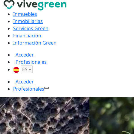
Inmuebles
Inmobiliarias
Servicios Green
Financiación
Información Green
Acceder
Profesionales
Acceder
Profesionales