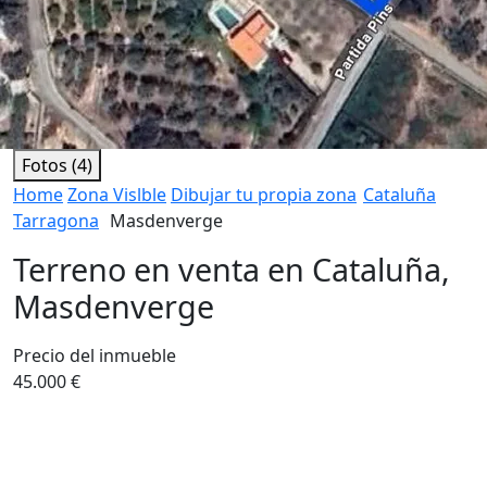
Fotos (4)
Home
Zona Vislble
Dibujar tu propia zona
Cataluña
Tarragona
Masdenverge
Terreno en venta en Cataluña,
Masdenverge
Precio del inmueble
45.000 €