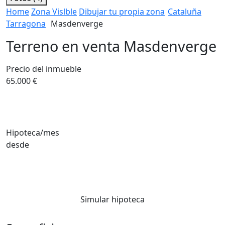
Home
Zona Vislble
Dibujar tu propia zona
Cataluña
Tarragona
Masdenverge
Terreno en venta Masdenverge
Precio del inmueble
65.000 €
Hipoteca/mes
desde
Simular hipoteca