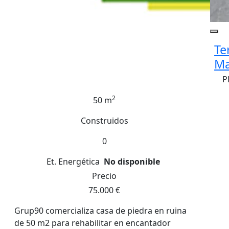
Te
Ma
P
2
50 m
Construidos
0
Et. Energética
No disponible
Precio
75.000 €
Grup90 comercializa casa de piedra en ruina
de 50 m2 para rehabilitar en encantador