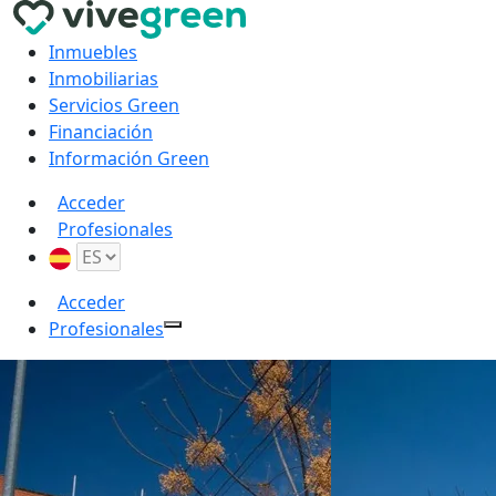
Inmuebles
Inmobiliarias
Servicios Green
Financiación
Información Green
Acceder
Profesionales
Acceder
Profesionales