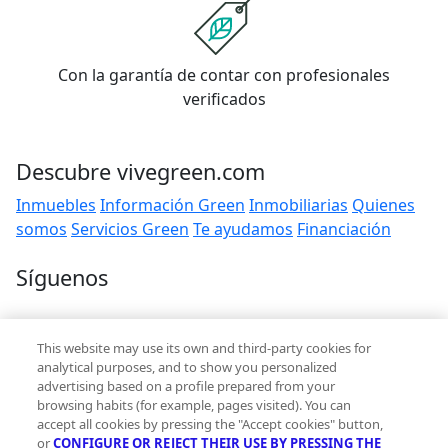
Con la garantía de contar con profesionales
verificados
Descubre vivegreen.com
Inmuebles
Información Green
Inmobiliarias
Quienes
somos
Servicios Green
Te ayudamos
Financiación
Síguenos
Contacto
This website may use its own and third-party cookies for
hola@vivegreen.com
analytical purposes, and to show you personalized
advertising based on a profile prepared from your
browsing habits (for example, pages visited). You can
accept all cookies by pressing the "Accept cookies" button,
or
CONFIGURE OR REJECT THEIR USE BY PRESSING THE