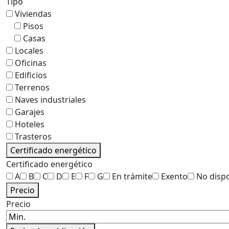
Tipo
Viviendas
Pisos
Casas
Locales
Oficinas
Edificios
Terrenos
Naves industriales
Garajes
Hoteles
Trasteros
Certificado energético
Certificado energético
A
B
C
D
E
F
G
En trámite
Exento
No disp
Precio
Precio