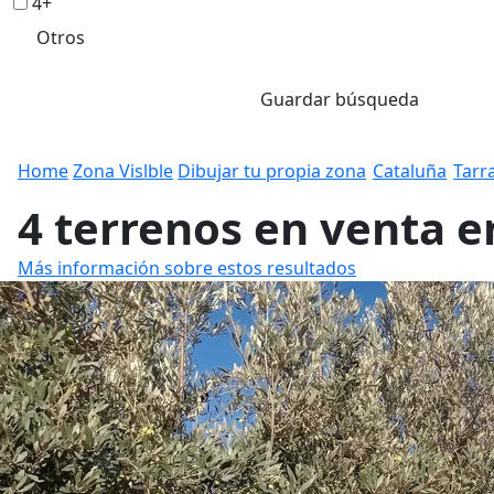
4+
Otros
Guardar búsqueda
Home
Zona Vislble
Dibujar tu propia zona
Cataluña
Tarr
4 terrenos en venta e
Más información sobre estos resultados