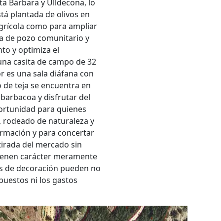
a Bárbara y Ulldecona, lo
tá plantada de olivos en
agrícola como para ampliar
ua de pozo comunitario y
nto y optimiza el
una casita de campo de 32
r es una sala diáfana con
o de teja se encuentra en
 barbacoa y disfrutar del
ortunidad para quienes
, rodeado de naturaleza y
mación y para concertar
etirada del mercado sin
 tienen carácter meramente
tos de decoración pueden no
mpuestos ni los gastos