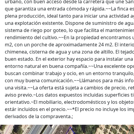
urbano, con buen acceso desde la carretera que une Sant
que garantiza una entrada cómoda y rápida.~~La finca es
plena producción, ideal tanto para iniciar una actividad 
una explotación existente. Dispone de suministro de ag
sistema de riego por goteo, lo que facilita el mantenimie
rendimiento del cultivo.~~En la propiedad encontramos 
m2, con un porche de aproximadamente 24 m2. El interio
chimenea, cisterna de agua y una zona de altillo. El tejad
buen estado. En el exterior hay espacio para instalar una
entorno natural en buena compañía.~~Una excelente op
buscan combinar trabajo y ocio, en un entorno tranquilo
con muy buena comunicación.~~Llámanos para más infor
una visita.~~La oferta está sujeta a cambios de precio, r
aviso previo.~Los datos expuestos incluidas superficies
orientativo.~El mobiliario, electrodomésticos y los obje
estár incluidos en el precio.~~*El precio no incluye los i
derivados de la compraventa.;