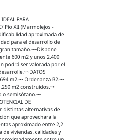
| IDEAL PARA
Pío XII (Marmolejos -
dificabilidad aproximada de
dad para el desarrollo de
e gran tamaño.~~Dispone
nte 600 m2 y unos 2.400
ón podrá ser valorada por el
 desarrolle.~~DATOS
 694 m2.~• Ordenanza B2.~•
 1.250 m2 construidos.~•
no o semisótano.~•
~POTENCIAL DE
distintas alternativas de
ción que aprovechara la
ventas aproximado entre 2,2
a de viviendas, calidades y
a aproximadamente entre un