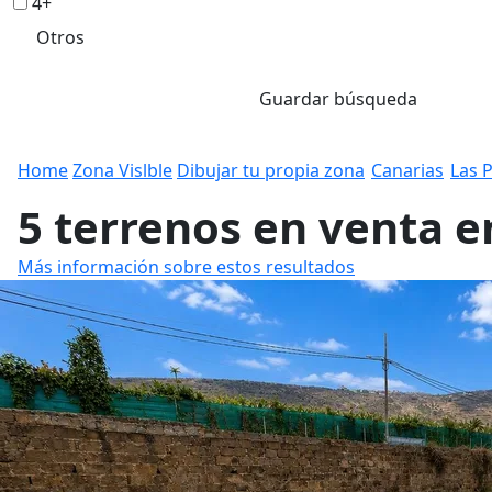
4+
Otros
Guardar búsqueda
Home
Zona Vislble
Dibujar tu propia zona
Canarias
Las 
5 terrenos en venta e
Más información sobre estos resultados