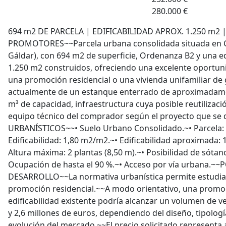
280.000 €
694 m2 DE PARCELA | EDIFICABILIDAD APROX. 1.250 m2 
PROMOTORES~~Parcela urbana consolidada situada en C/ 
Gáldar), con 694 m2 de superficie, Ordenanza B2 y una e
1.250 m2 construidos, ofreciendo una excelente oportuni
una promoción residencial o una vivienda unifamiliar d
actualmente de un estanque enterrado de aproximadame
m³ de capacidad, infraestructura cuya posible reutilizaci
equipo técnico del comprador según el proyecto que se
URBANÍSTICOS~~• Suelo Urbano Consolidado.~• Parcela:
Edificabilidad: 1,80 m2/m2.~• Edificabilidad aproximada:
Altura máxima: 2 plantas (8,50 m).~• Posibilidad de sóta
Ocupación de hasta el 90 %.~• Acceso por vía urbana.~
DESARROLLO~~La normativa urbanística permite estudiar 
promoción residencial.~~A modo orientativo, una promo
edificabilidad existente podría alcanzar un volumen de 
y 2,6 millones de euros, dependiendo del diseño, tipologí
evolución del mercado.~~El precio solicitado represent