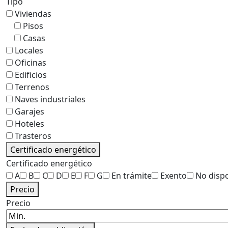
Tipo
Viviendas
Pisos
Casas
Locales
Oficinas
Edificios
Terrenos
Naves industriales
Garajes
Hoteles
Trasteros
Certificado energético
Certificado energético
A
B
C
D
E
F
G
En trámite
Exento
No disp
Precio
Precio