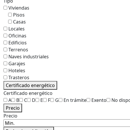
Tipo
Viviendas
Pisos
Casas
Locales
Oficinas
Edificios
Terrenos
Naves industriales
Garajes
Hoteles
Trasteros
Certificado energético
Certificado energético
A
B
C
D
E
F
G
En trámite
Exento
No disp
Precio
Precio