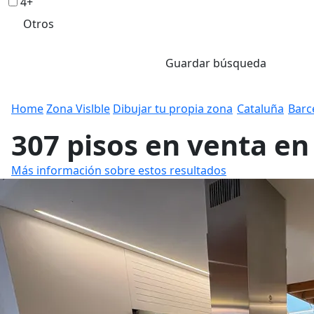
4+
Otros
Guardar búsqueda
Home
Zona Vislble
Dibujar tu propia zona
Cataluña
Barc
307 pisos en venta en
Más información sobre estos resultados