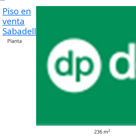
Piso en
venta
Sabadell
Planta
2
236 m