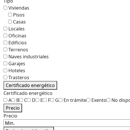
Tipo
Viviendas
Pisos
Casas
Locales
Oficinas
Edificios
Terrenos
Naves industriales
Garajes
Hoteles
Trasteros
Certificado energético
Certificado energético
A
B
C
D
E
F
G
En trámite
Exento
No disp
Precio
Precio