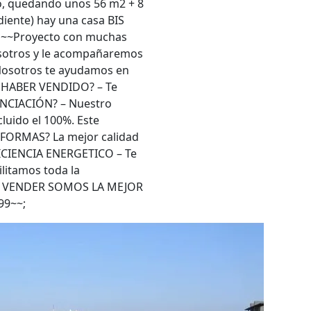
o, quedando unos 56 m2 + 8
diente) hay una casa BIS
. ~~Proyecto con muchas
nosotros y le acompañaremos
Nosotros te ayudamos en
N HABER VENDIDO? – Te
ANCIACIÓN? – Nuestro
luido el 100%. Este
EFORMAS? La mejor calidad
ICIENCIA ENERGETICO – Te
litamos toda la
 O VENDER SOMOS LA MEJOR
99~~;