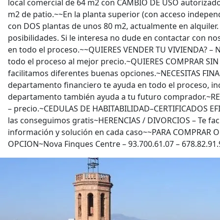
local comercial de 64 m2 con CAMBIO DE USO autorizad
m2 de patio.~~En la planta superior (con acceso indepen
con DOS plantas de unos 80 m2, actualmente en alquiler
posibilidades. Si le interesa no dude en contactar con 
en todo el proceso.~~QUIERES VENDER TU VIVIENDA? – 
todo el proceso al mejor precio.~QUIERES COMPRAR SI
facilitamos diferentes buenas opciones.~NECESITAS FIN
departamento financiero te ayuda en todo el proceso, inc
departamento también ayuda a tu futuro comprador.~R
– precio.~CEDULAS DE HABITABILIDAD–CERTIFICADOS EF
las conseguimos gratis~HERENCIAS / DIVORCIOS – Te faci
información y solución en cada caso~~PARA COMPRAR
OPCION~Nova Finques Centre – 93.700.61.07 – 678.82.91.