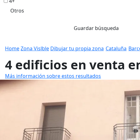
4+
Otros
Guardar búsqueda
Home
Zona Vislble
Dibujar tu propia zona
Cataluña
Barc
4 edificios en venta e
Más información sobre estos resultados