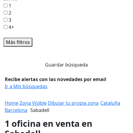
1
2
3
4+
Más filtros
Guardar búsqueda
Recibe alertas con las novedades por email
Ir a Mis búsquedas
Home
Zona Vislble
Dibujar tu propia zona
Cataluña
Barcelona
Sabadell
1 oficina en venta en