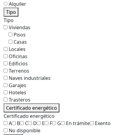
Alquiler
Tipo
Tipo
Viviendas
Pisos
Casas
Locales
Oficinas
Edificios
Terrenos
Naves industriales
Garajes
Hoteles
Trasteros
Certificado energético
Certificado energético
A
B
C
D
E
F
G
En trámite
Exento
No disponible