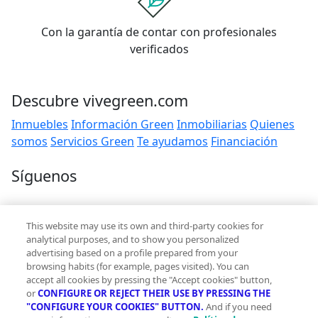
Con la garantía de contar con profesionales
verificados
Descubre vivegreen.com
Inmuebles
Información Green
Inmobiliarias
Quienes
somos
Servicios Green
Te ayudamos
Financiación
Síguenos
Contacto
This website may use its own and third-party cookies for
hola@vivegreen.com
analytical purposes, and to show you personalized
advertising based on a profile prepared from your
browsing habits (for example, pages visited). You can
accept all cookies by pressing the "Accept cookies" button,
or
CONFIGURE OR REJECT THEIR USE BY PRESSING THE
"CONFIGURE YOUR COOKIES" BUTTON.
And if you need