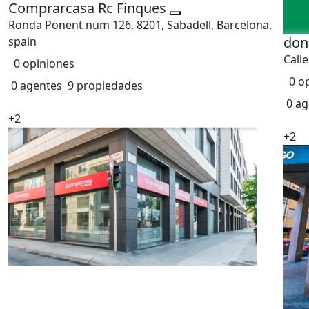
Comprarcasa Rc Finques
Ronda Ponent num 126. 8201, Sabadell, Barcelona.
don
spain
Call
0 opiniones
0 o
0 agentes
9 propiedades
0 ag
+2
+2