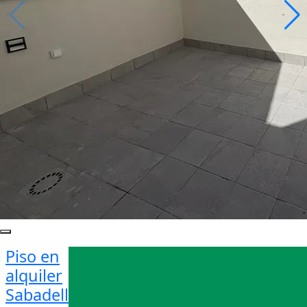
Piso en
alquiler
Sabadell