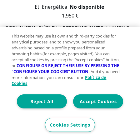
Et. Energética
No disponible
1.950 €
OBRA NUEVA, DÚPLEX A ESTRENAR JUNTO AL MISMO
AJUNTAMENT. Este espectacular dúplex de 149 m² es la
This website may use its own and third-party cookies for
analytical purposes, and to show you personalized
opción ideal para quienes buscan un hogar moderno y
advertising based on a profile prepared from your
cómodo en una de las zonas más emblemáticas de
browsing habits (for example, pages visited). You can
Sabadell. Con una orientación este-oeste, el inmueble
accept all cookies by pressing the "Accept cookies" button,
permite disfrutar de luz natural durante todo el día,
or
CONFIGURE OR REJECT THEIR USE BY PRESSING THE
"CONFIGURE YOUR COOKIES" BUTTON.
And if you need
creando un ambiente acogedor y agradable. Dispone
more information, you can consult our
Política de
de tres amplias habitaciones dobles que ofrecen el
Cookies
espacio necesario para el descanso y la privacidad.
Cada dormitorio está diseñado para maximizar la
Reject All
Accept Cookies
comodidad, ofreciendo un espacio perfecto para toda
la familia. El salón, que se integra con el comedor, es
un lugar versátil para reuniones familiares y
Cookies Settings
momentos de ocio; su amplitud permite adaptar el
mobiliario a tus necesidades.La cocina está equipada