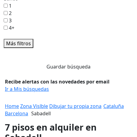
1
2
3
4+
Más filtros
Guardar búsqueda
Recibe alertas con las novedades por email
Ir a Mis búsquedas
Home
Zona Vislble
Dibujar tu propia zona
Cataluña
Barcelona
Sabadell
7 pisos en alquiler en