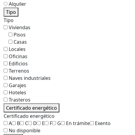
Alquiler
Tipo
Tipo
Viviendas
Pisos
Casas
Locales
Oficinas
Edificios
Terrenos
Naves industriales
Garajes
Hoteles
Trasteros
Certificado energético
Certificado energético
A
B
C
D
E
F
G
En trámite
Exento
No disponible