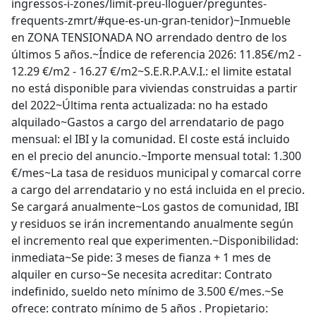
ingressos-i-zones/limit-preu-lloguer/preguntes-
frequents-zmrt/#que-es-un-gran-tenidor)~Inmueble
en ZONA TENSIONADA NO arrendado dentro de los
últimos 5 años.~Índice de referencia 2026: 11.85€/m2 -
12.29 €/m2 - 16.27 €/m2~S.E.R.P.A.V.I.: el limite estatal
no está disponible para viviendas construidas a partir
del 2022~Última renta actualizada: no ha estado
alquilado~Gastos a cargo del arrendatario de pago
mensual: el IBI y la comunidad. El coste está incluido
en el precio del anuncio.~Importe mensual total: 1.300
€/mes~La tasa de residuos municipal y comarcal corre
a cargo del arrendatario y no está incluida en el precio.
Se cargará anualmente~Los gastos de comunidad, IBI
y residuos se irán incrementando anualmente según
el incremento real que experimenten.~Disponibilidad:
inmediata~Se pide: 3 meses de fianza + 1 mes de
alquiler en curso~Se necesita acreditar: Contrato
indefinido, sueldo neto mínimo de 3.500 €/mes.~Se
ofrece: contrato mínimo de 5 años . Propietario: