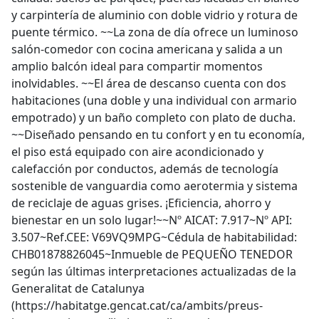
y carpintería de aluminio con doble vidrio y rotura de
puente térmico. ~~La zona de día ofrece un luminoso
salón-comedor con cocina americana y salida a un
amplio balcón ideal para compartir momentos
inolvidables. ~~El área de descanso cuenta con dos
habitaciones (una doble y una individual con armario
empotrado) y un baño completo con plato de ducha.
~~Diseñado pensando en tu confort y en tu economía,
el piso está equipado con aire acondicionado y
calefacción por conductos, además de tecnología
sostenible de vanguardia como aerotermia y sistema
de reciclaje de aguas grises. ¡Eficiencia, ahorro y
bienestar en un solo lugar!~~Nº AICAT: 7.917~Nº API:
3.507~Ref.CEE: V69VQ9MPG~Cédula de habitabilidad:
CHB01878826045~Inmueble de PEQUEÑO TENEDOR
según las últimas interpretaciones actualizadas de la
Generalitat de Catalunya
(https://habitatge.gencat.cat/ca/ambits/preus-