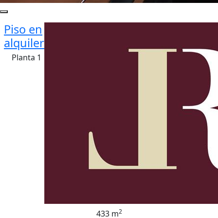
Piso en
alquiler
Planta 1
2
433 m