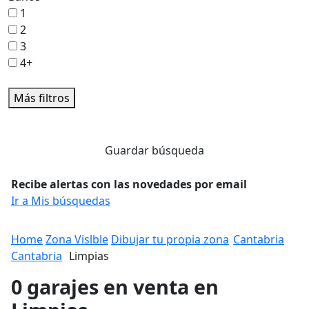
1
2
3
4+
Más filtros
Guardar búsqueda
Recibe alertas con las novedades por email
Ir a Mis búsquedas
Home
Zona Vislble
Dibujar tu propia zona
Cantabria
Cantabria
Limpias
0 garajes en venta en