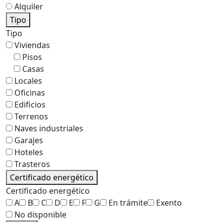
Alquiler
Tipo
Tipo
Viviendas
Pisos
Casas
Locales
Oficinas
Edificios
Terrenos
Naves industriales
Garajes
Hoteles
Trasteros
Certificado energético
Certificado energético
A
B
C
D
E
F
G
En trámite
Exento
No disponible