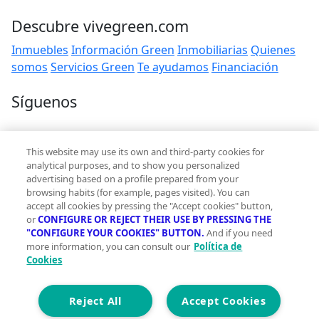
Descubre vivegreen.com
Inmuebles
Información Green
Inmobiliarias
Quienes
somos
Servicios Green
Te ayudamos
Financiación
Síguenos
Contacto
This website may use its own and third-party cookies for
hola@vivegreen.com
analytical purposes, and to show you personalized
advertising based on a profile prepared from your
browsing habits (for example, pages visited). You can
accept all cookies by pressing the "Accept cookies" button,
or
CONFIGURE OR REJECT THEIR USE BY PRESSING THE
"CONFIGURE YOUR COOKIES" BUTTON.
And if you need
more information, you can consult our
Política de
Aviso Legal
Cookies
Condiciones de uso
Politica de privacidad
Política de cookies
Reject All
Accept Cookies
Accesibilidad