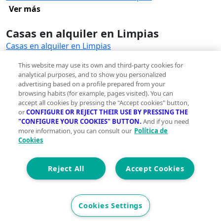
Ver más
Casas en alquiler en Limpias
Casas en alquiler en Limpias
This website may use its own and third-party cookies for
analytical purposes, and to show you personalized
advertising based on a profile prepared from your
browsing habits (for example, pages visited). You can
accept all cookies by pressing the "Accept cookies" button,
or
CONFIGURE OR REJECT THEIR USE BY PRESSING THE
"CONFIGURE YOUR COOKIES" BUTTON.
And if you need
Innovación sostenible y gestos sencillos para una
more information, you can consult our
Política de
vida más green
Cookies
Reject All
Accept Cookies
Comprometidas con tu presente para que vivas
Cookies Settings
mejor mañana