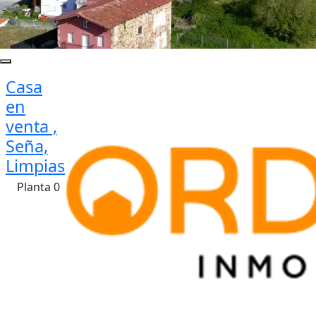
Casa
en
venta ,
Seña,
Limpias
Planta 0