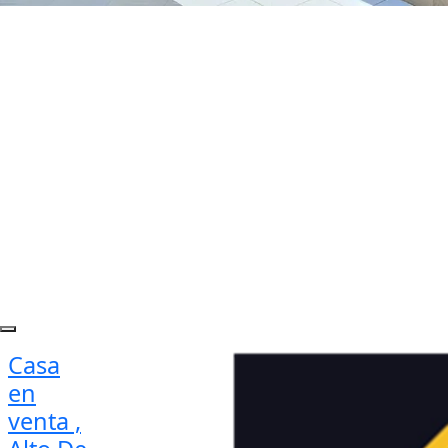
Casa
en
venta ,