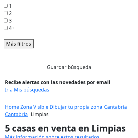
1
2
3
4+
Más filtros
Guardar búsqueda
Recibe alertas con las novedades por email
Ir a Mis búsquedas
Home
Zona Vislble
Dibujar tu propia zona
Cantabria
Cantabria
Limpias
5 casas en venta en Limpias
Más información sobre estos resultados