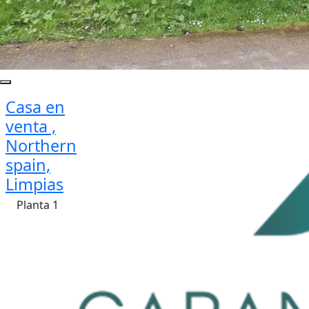
Casa en
venta ,
Northern
spain,
Limpias
Planta 1