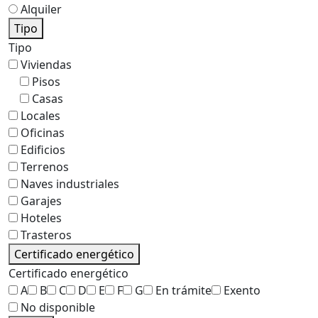
Alquiler
Tipo
Tipo
Viviendas
Pisos
Casas
Locales
Oficinas
Edificios
Terrenos
Naves industriales
Garajes
Hoteles
Trasteros
Certificado energético
Certificado energético
A
B
C
D
E
F
G
En trámite
Exento
No disponible