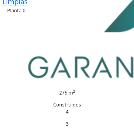
Limpias
Planta 0
2
275 m
Construidos
4
3