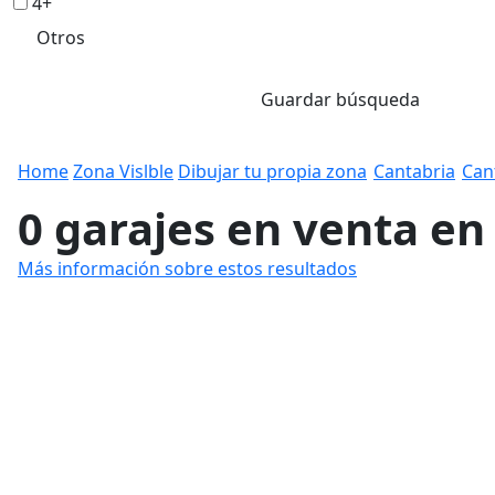
4+
Otros
Guardar búsqueda
Home
Zona Vislble
Dibujar tu propia zona
Cantabria
Can
0 garajes en venta en
Más información sobre estos resultados