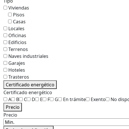
Tipo
Viviendas
Pisos
Casas
Locales
Oficinas
Edificios
Terrenos
Naves industriales
Garajes
Hoteles
Trasteros
Certificado energético
Certificado energético
A
B
C
D
E
F
G
En trámite
Exento
No disp
Precio
Precio