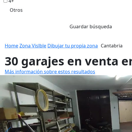
4+
Otros
Guardar búsqueda
Home
Zona Vislble
Dibujar tu propia zona
Cantabria
30 garajes en venta 
Más información sobre estos resultados