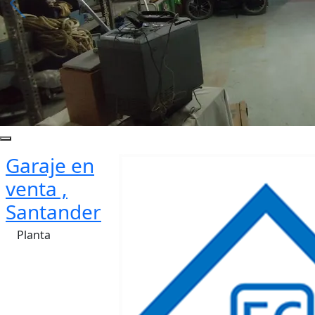
Garaje en
venta ,
Santander
Planta