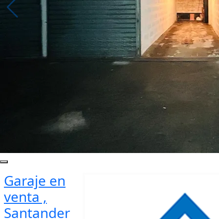
Garaje en
venta ,
Santander