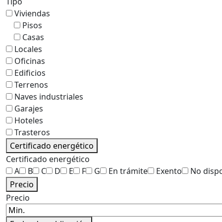
Tipo
Viviendas
Pisos
Casas
Locales
Oficinas
Edificios
Terrenos
Naves industriales
Garajes
Hoteles
Trasteros
Certificado energético
Certificado energético
A
B
C
D
E
F
G
En trámite
Exento
No disp
Precio
Precio