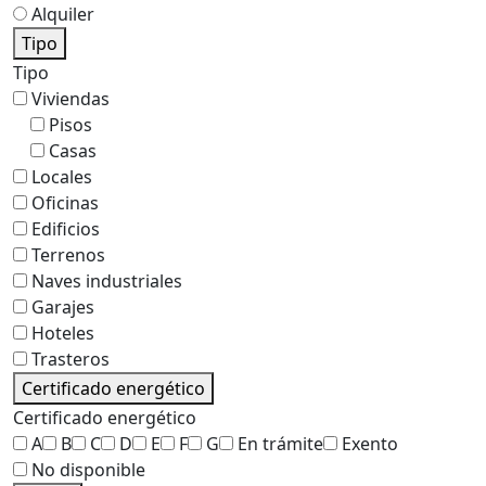
Alquiler
Tipo
Tipo
Viviendas
Pisos
Casas
Locales
Oficinas
Edificios
Terrenos
Naves industriales
Garajes
Hoteles
Trasteros
Certificado energético
Certificado energético
A
B
C
D
E
F
G
En trámite
Exento
No disponible