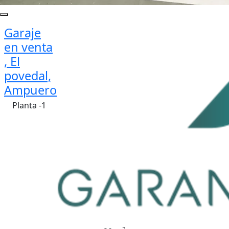
Garaje
en venta
, El
povedal,
Ampuero
Planta -1