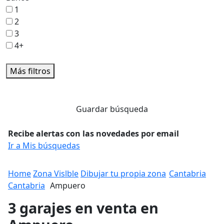
1
2
3
4+
Más filtros
Guardar búsqueda
Recibe alertas con las novedades por email
Ir a Mis búsquedas
Home
Zona Vislble
Dibujar tu propia zona
Cantabria
Cantabria
Ampuero
3 garajes en venta en