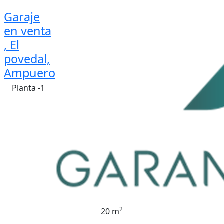
Garaje
en venta
, El
povedal,
Ampuero
Planta -1
2
20 m