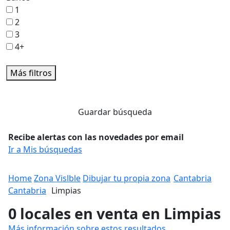
1
2
3
4+
Más filtros
Guardar búsqueda
Recibe alertas con las novedades por email
Ir a Mis búsquedas
Home
Zona Vislble
Dibujar tu propia zona
Cantabria
Cantabria
Limpias
0 locales en venta en Limpias
Más información sobre estos resultados