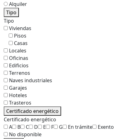
Alquiler
Tipo
Tipo
Viviendas
Pisos
Casas
Locales
Oficinas
Edificios
Terrenos
Naves industriales
Garajes
Hoteles
Trasteros
Certificado energético
Certificado energético
A
B
C
D
E
F
G
En trámite
Exento
No disponible