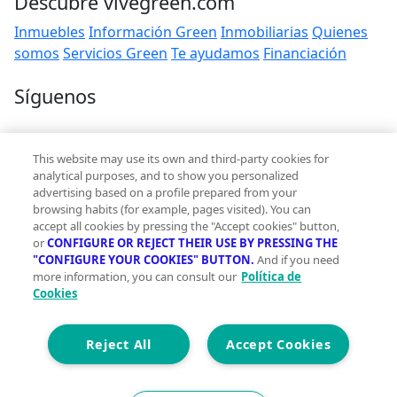
Descubre vivegreen.com
Inmuebles
Información Green
Inmobiliarias
Quienes
somos
Servicios Green
Te ayudamos
Financiación
Síguenos
Contacto
This website may use its own and third-party cookies for
hola@vivegreen.com
analytical purposes, and to show you personalized
advertising based on a profile prepared from your
browsing habits (for example, pages visited). You can
accept all cookies by pressing the "Accept cookies" button,
or
CONFIGURE OR REJECT THEIR USE BY PRESSING THE
"CONFIGURE YOUR COOKIES" BUTTON.
And if you need
more information, you can consult our
Política de
Aviso Legal
Cookies
Condiciones de uso
Politica de privacidad
Política de cookies
Reject All
Accept Cookies
Accesibilidad