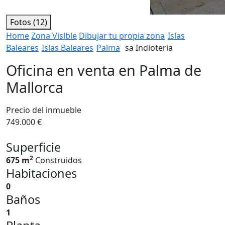
Fotos (12)
Home
Zona Vislble
Dibujar tu propia zona
Islas
Baleares
Islas Baleares
Palma
sa Indioteria
Oficina en venta en Palma de
Mallorca
Precio del inmueble
749.000 €
Superficie
2
675 m
Construidos
Habitaciones
0
Baños
1