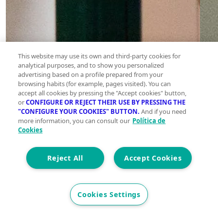
This website may use its own and third-party cookies for
analytical purposes, and to show you personalized
advertising based on a profile prepared from your
browsing habits (for example, pages visited). You can
accept all cookies by pressing the "Accept cookies" button,
or
CONFIGURE OR REJECT THEIR USE BY PRESSING THE
"CONFIGURE YOUR COOKIES" BUTTON.
And if you need
more information, you can consult our
Política de
Cookies
Reject All
Accept Cookies
Cookies Settings