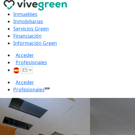
Inmuebles
Inmobiliarias
Servicios Green
Financiación
Información Green
Acceder
Profesionales
Acceder
Profesionales