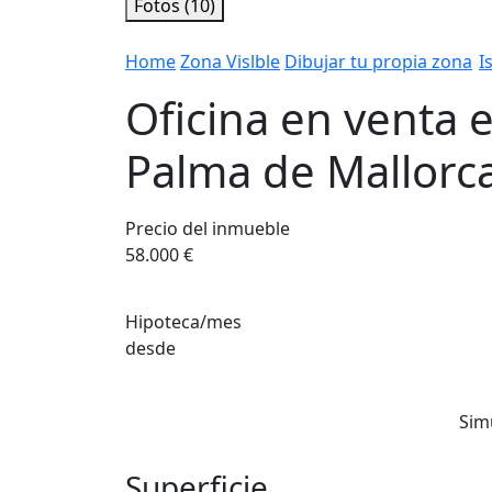
Fotos (10)
Home
Zona Vislble
Dibujar tu propia zona
I
Oficina en venta 
Palma de Mallorc
Precio del inmueble
58.000 €
Hipoteca/mes
desde
Sim
Superficie