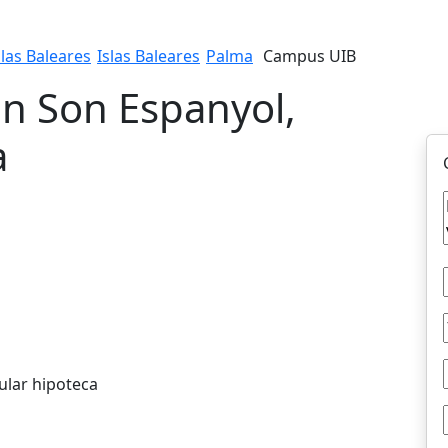
slas Baleares
Islas Baleares
Palma
Campus UIB
en Son Espanyol,
a
ular hipoteca