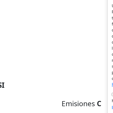
SI
Emisiones
C