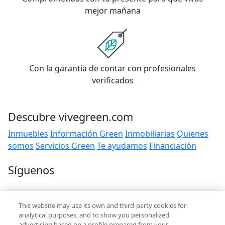
mejor mañana
Con la garantía de contar con profesionales
verificados
Descubre vivegreen.com
Inmuebles
Información Green
Inmobiliarias
Quienes
somos
Servicios Green
Te ayudamos
Financiación
Síguenos
Contacto
This website may use its own and third-party cookies for
hola@vivegreen.com
analytical purposes, and to show you personalized
advertising based on a profile prepared from your