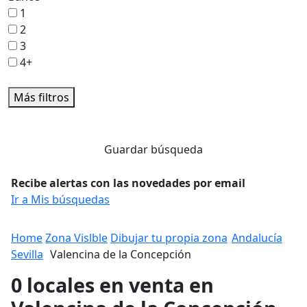
1
2
3
4+
Más filtros
Guardar búsqueda
Recibe alertas con las novedades por email
Ir a Mis búsquedas
Home
Zona Vislble
Dibujar tu propia zona
Andalucía
Sevilla
Valencina de la Concepción
0 locales en venta en