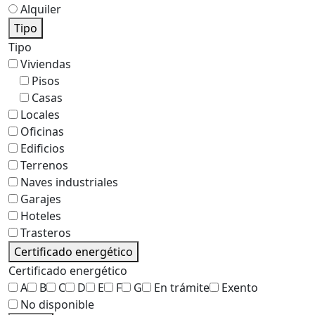
Alquiler
Tipo
Tipo
Viviendas
Pisos
Casas
Locales
Oficinas
Edificios
Terrenos
Naves industriales
Garajes
Hoteles
Trasteros
Certificado energético
Certificado energético
A
B
C
D
E
F
G
En trámite
Exento
No disponible