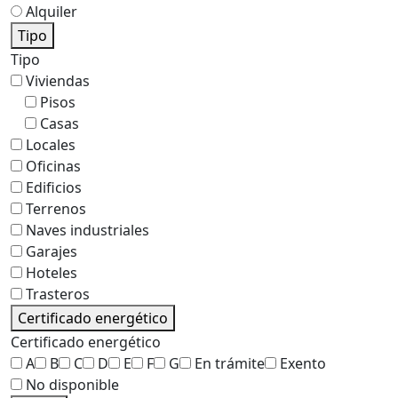
Alquiler
Tipo
Tipo
Viviendas
Pisos
Casas
Locales
Oficinas
Edificios
Terrenos
Naves industriales
Garajes
Hoteles
Trasteros
Certificado energético
Certificado energético
A
B
C
D
E
F
G
En trámite
Exento
No disponible