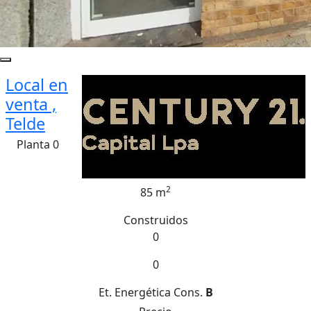
Local en
venta ,
Telde
Planta 0
2
85 m
Construidos
0
0
Et. Energética
Cons.
B