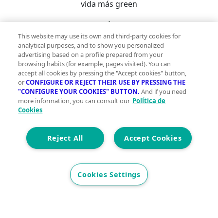
vida más green
This website may use its own and third-party cookies for
analytical purposes, and to show you personalized
advertising based on a profile prepared from your
Comprometidas con tu presente para que vivas
browsing habits (for example, pages visited). You can
mejor mañana
accept all cookies by pressing the "Accept cookies" button,
or
CONFIGURE OR REJECT THEIR USE BY PRESSING THE
"CONFIGURE YOUR COOKIES" BUTTON.
And if you need
more information, you can consult our
Política de
Cookies
Con la garantía de contar con profesionales
Reject All
Accept Cookies
verificados
Descubre vivegreen.com
Cookies Settings
Inmuebles
Información Green
Inmobiliarias
Quienes
somos
Servicios Green
Te ayudamos
Financiación