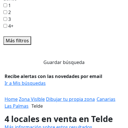
1
2
3
4+
Más filtros
Guardar búsqueda
Recibe alertas con las novedades por email
Ir a Mis búsquedas
Home
Zona Vislble
Dibujar tu propia zona
Canarias
Las Palmas
Telde
4 locales en venta en Telde
Más información sobre estos resultados