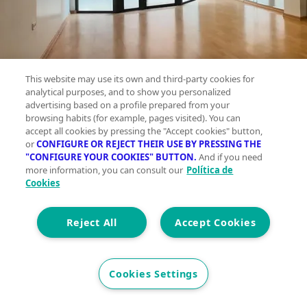
This website may use its own and third-party cookies for
analytical purposes, and to show you personalized
advertising based on a profile prepared from your
browsing habits (for example, pages visited). You can
accept all cookies by pressing the "Accept cookies" button,
or
CONFIGURE OR REJECT THEIR USE BY PRESSING THE
Local
"CONFIGURE YOUR COOKIES" BUTTON.
And if you need
en
more information, you can consult our
Política de
Cookies
venta ,
Altabix,
Reject All
Accept Cookies
Elche
Planta 0
Cookies Settings