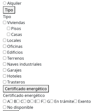
Alquiler
Tipo
Tipo
Viviendas
Pisos
Casas
Locales
Oficinas
Edificios
Terrenos
Naves industriales
Garajes
Hoteles
Trasteros
Certificado energético
Certificado energético
A
B
C
D
E
F
G
En trámite
Exento
No disponible