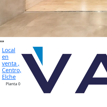
Local
en
venta ,
Centro,
Elche
Planta 0