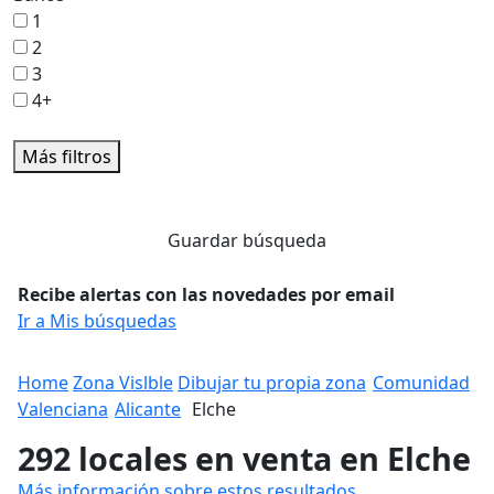
1
2
3
4+
Más filtros
Guardar búsqueda
Recibe alertas con las novedades por email
Ir a Mis búsquedas
Home
Zona Vislble
Dibujar tu propia zona
Comunidad
Valenciana
Alicante
Elche
292 locales en venta en Elche
Más información sobre estos resultados