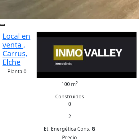
Local en
venta ,
Carrus,
Elche
Planta 0
2
100 m
Construidos
0
2
Et. Energética
Cons.
G
Precio