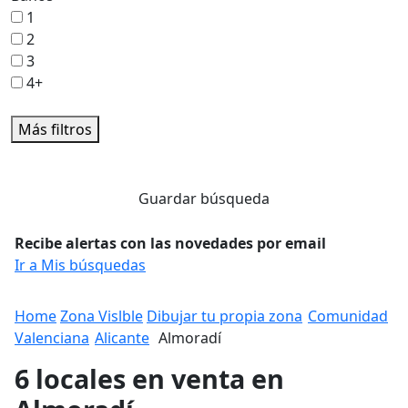
1
2
3
4+
Más filtros
Guardar búsqueda
Recibe alertas con las novedades por email
Ir a Mis búsquedas
Home
Zona Vislble
Dibujar tu propia zona
Comunidad
Valenciana
Alicante
Almoradí
6 locales en venta en