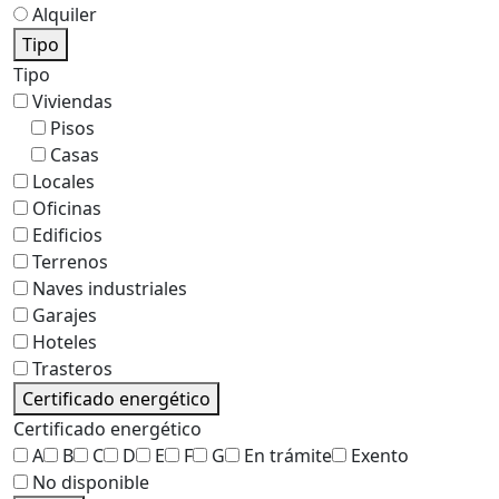
Alquiler
Tipo
Tipo
Viviendas
Pisos
Casas
Locales
Oficinas
Edificios
Terrenos
Naves industriales
Garajes
Hoteles
Trasteros
Certificado energético
Certificado energético
A
B
C
D
E
F
G
En trámite
Exento
No disponible