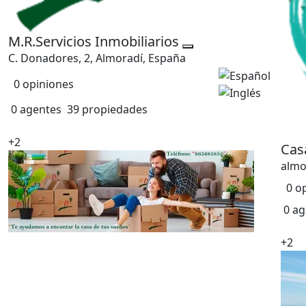
M.R.Servicios Inmobiliarios
C. Donadores, 2, Almoradí, España
0 opiniones
0 agentes
39 propiedades
+2
Cas
almo
0 o
0 ag
+2