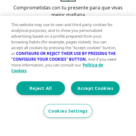
Comprometidas con tu presente para que vivas
mejor mañana
This website may use its own and third-party cookies for
analytical purposes, and to show you personalized
advertising based on a profile prepared from your
browsing habits (for example, pages visited). You can
accept all cookies by pressing the "Accept cookies" button,
Con la garantía de contar con profesionales
or
CONFIGURE OR REJECT THEIR USE BY PRESSING THE
verificados
"CONFIGURE YOUR COOKIES" BUTTON.
And if you need
more information, you can consult our
Política de
Cookies
Descubre vivegreen.com
Reject All
Accept Cookies
Inmuebles
Información Green
Inmobiliarias
Quienes
somos
Servicios Green
Te ayudamos
Financiación
Síguenos
Cookies Settings
Contacto