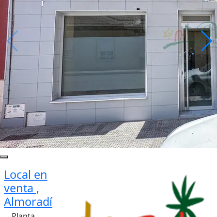
Local en
venta ,
Almoradí
Planta