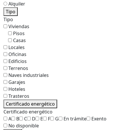
Alquiler
Tipo
Tipo
Viviendas
Pisos
Casas
Locales
Oficinas
Edificios
Terrenos
Naves industriales
Garajes
Hoteles
Trasteros
Certificado energético
Certificado energético
A
B
C
D
E
F
G
En trámite
Exento
No disponible