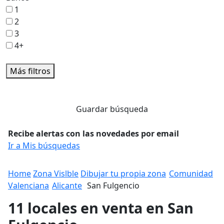
1
2
3
4+
Más filtros
Guardar búsqueda
Recibe alertas con las novedades por email
Ir a Mis búsquedas
Home
Zona Vislble
Dibujar tu propia zona
Comunidad
Valenciana
Alicante
San Fulgencio
11 locales en venta en San