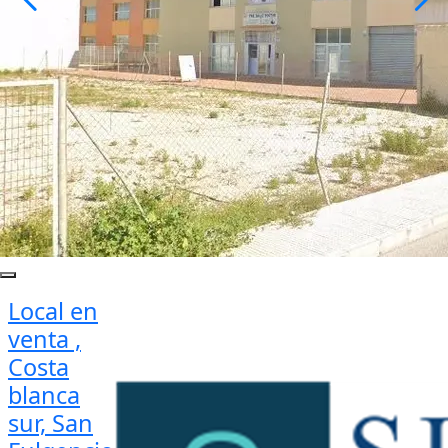
Local en
venta ,
Costa
blanca
sur, San