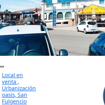
Local en
venta ,
Urbanización
oasis, San
Fulgencio