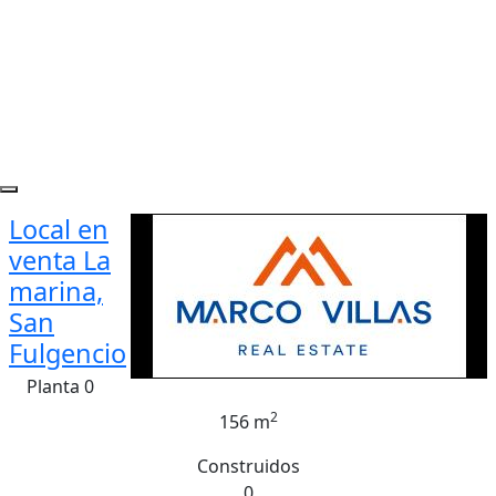
Local en
venta La
marina,
San
Fulgencio
Planta 0
2
156 m
Construidos
0