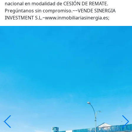
nacional en modalidad de CESIÓN DE REMATE.
Pregúntanos sin compromiso.~~VENDE SINERGIA
INVESTMENT S.L.~www.inmobiliariasinergia.es;