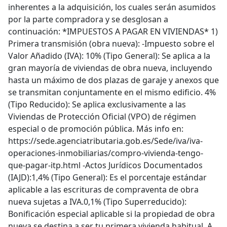
inherentes a la adquisición, los cuales serán asumidos
por la parte compradora y se desglosan a
continuación: *IMPUESTOS A PAGAR EN VIVIENDAS* 1)
Primera transmisión (obra nueva): -Impuesto sobre el
Valor Añadido (IVA): 10% (Tipo General): Se aplica a la
gran mayoría de viviendas de obra nueva, incluyendo
hasta un máximo de dos plazas de garaje y anexos que
se transmitan conjuntamente en el mismo edificio. 4%
(Tipo Reducido): Se aplica exclusivamente a las
Viviendas de Protección Oficial (VPO) de régimen
especial o de promoción pública. Más info en:
https://sede.agenciatributaria.gob.es/Sede/iva/iva-
operaciones-inmobiliarias/compro-vivienda-tengo-
que-pagar-itp.html -Actos Jurídicos Documentados
(IAJD):1,4% (Tipo General): Es el porcentaje estándar
aplicable a las escrituras de compraventa de obra
nueva sujetas a IVA.0,1% (Tipo Superreducido):
Bonificación especial aplicable si la propiedad de obra
nueva se destina a ser tu primera vivienda habitual. A