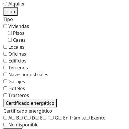
Alquiler
Tipo
Tipo
Viviendas
Pisos
Casas
Locales
Oficinas
Edificios
Terrenos
Naves industriales
Garajes
Hoteles
Trasteros
Certificado energético
Certificado energético
A
B
C
D
E
F
G
En trámite
Exento
No disponible