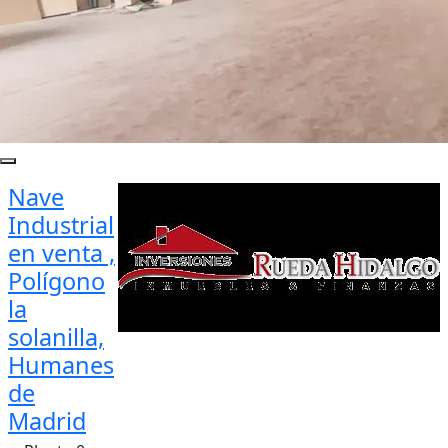
Nave
Industrial
en venta ,
Polígono
la
solanilla,
Humanes
de
Madrid