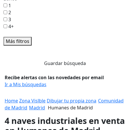
1
2
3
4+
Más filtros
Guardar búsqueda
Recibe alertas con las novedades por email
Ir a Mis búsquedas
Home
Zona Vislble
Dibujar tu propia zona
Comunidad
de Madrid
Madrid
Humanes de Madrid
4 naves industriales en venta