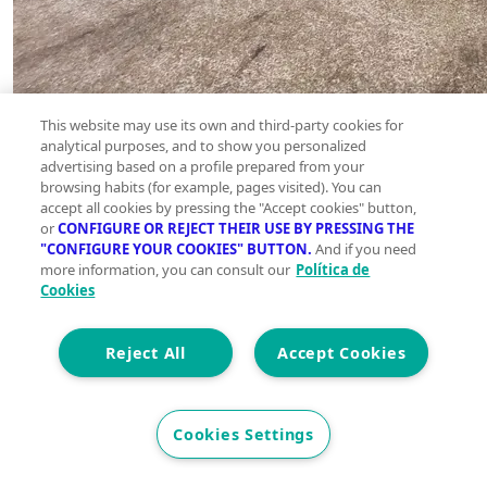
This website may use its own and third-party cookies for
analytical purposes, and to show you personalized
advertising based on a profile prepared from your
browsing habits (for example, pages visited). You can
accept all cookies by pressing the "Accept cookies" button,
or
CONFIGURE OR REJECT THEIR USE BY PRESSING THE
"CONFIGURE YOUR COOKIES" BUTTON.
And if you need
more information, you can consult our
Política de
Cookies
Reject All
Accept Cookies
Cookies Settings