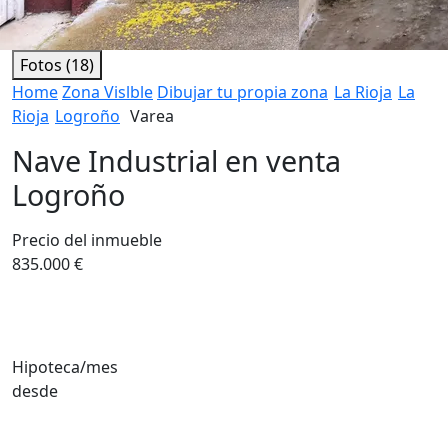
Fotos (18)
Home
Zona Vislble
Dibujar tu propia zona
La Rioja
La
Rioja
Logroño
Varea
Nave Industrial en venta
Logroño
Precio del inmueble
835.000 €
Hipoteca/mes
desde