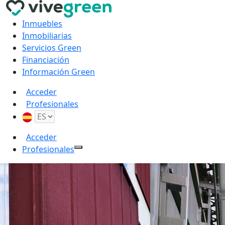
Inmuebles
Inmobiliarias
Servicios Green
Financiación
Información Green
Acceder
Profesionales
Acceder
Profesionales