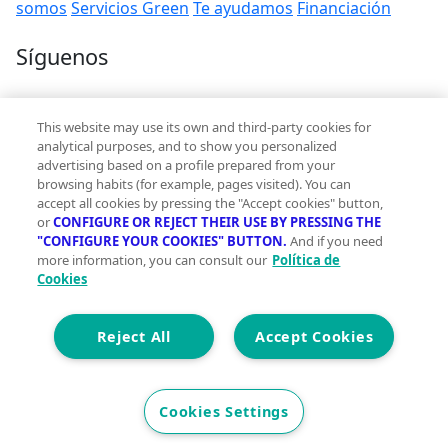
somos
Servicios Green
Te ayudamos
Financiación
Síguenos
Contacto
This website may use its own and third-party cookies for
hola@vivegreen.com
analytical purposes, and to show you personalized
advertising based on a profile prepared from your
browsing habits (for example, pages visited). You can
accept all cookies by pressing the "Accept cookies" button,
or
CONFIGURE OR REJECT THEIR USE BY PRESSING THE
"CONFIGURE YOUR COOKIES" BUTTON.
And if you need
more information, you can consult our
Política de
Aviso Legal
Cookies
Condiciones de uso
Politica de privacidad
Política de cookies
Reject All
Accept Cookies
Accesibilidad
© 2026 Vivegreen - Todos los derechos reservados - UCI
Cookies Settings
SERVICIOS PARA PROFESIONALES INMOBILIARIOS, S.A.U