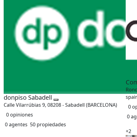
Com
Rond
donpiso Sabadell
spai
Calle Vilarrúbias 9, 08208 - Sabadell (BARCELONA)
0 o
0 opiniones
0 ag
0 agentes
50 propiedades
+2