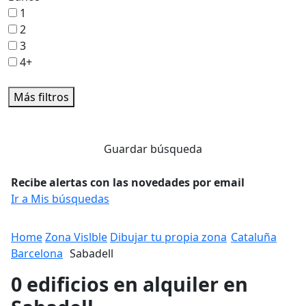
1
2
3
4+
Más filtros
Guardar búsqueda
Recibe alertas con las novedades por email
Ir a Mis búsquedas
Home
Zona Vislble
Dibujar tu propia zona
Cataluña
Barcelona
Sabadell
0 edificios en alquiler en