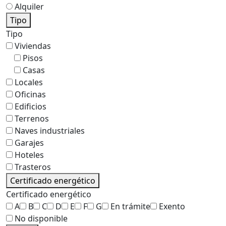
Alquiler
Tipo
Tipo
Viviendas
Pisos
Casas
Locales
Oficinas
Edificios
Terrenos
Naves industriales
Garajes
Hoteles
Trasteros
Certificado energético
Certificado energético
A
B
C
D
E
F
G
En trámite
Exento
No disponible