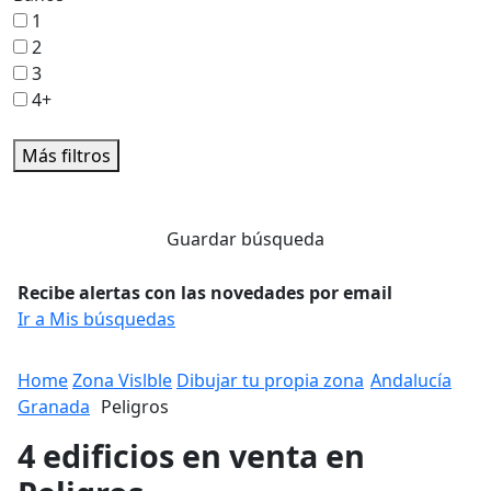
1
2
3
4+
Más filtros
Guardar búsqueda
Recibe alertas con las novedades por email
Ir a Mis búsquedas
Home
Zona Vislble
Dibujar tu propia zona
Andalucía
Granada
Peligros
4 edificios en venta en