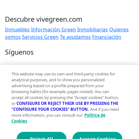
Descubre vivegreen.com
Inmuebles
Información Green
Inmobiliarias
Quienes
somos
Servicios Green
Te ayudamos
Financiación
Síguenos
Contacto
This website may use its own and third-party cookies for
hola@vivegreen.com
analytical purposes, and to show you personalized
advertising based on a profile prepared from your
browsing habits (for example, pages visited). You can
accept all cookies by pressing the "Accept cookies" button,
or
CONFIGURE OR REJECT THEIR USE BY PRESSING THE
"CONFIGURE YOUR COOKIES" BUTTON.
And if you need
more information, you can consult our
Política de
Aviso Legal
Cookies
Condiciones de uso
Politica de privacidad
Política de cookies
Reject All
Accept Cookies