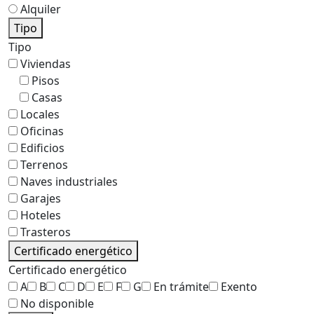
Alquiler
Tipo
Tipo
Viviendas
Pisos
Casas
Locales
Oficinas
Edificios
Terrenos
Naves industriales
Garajes
Hoteles
Trasteros
Certificado energético
Certificado energético
A
B
C
D
E
F
G
En trámite
Exento
No disponible