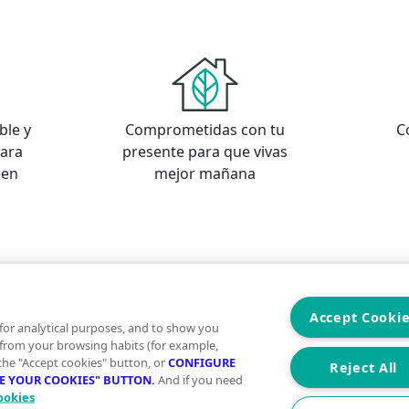
ble y
Comprometidas con tu
C
para
presente para que vivas
een
mejor mañana
s
os
Accept Cooki
for analytical purposes, and to show you
 from your browsing habits (for example,
 the "Accept cookies" button, or
CONFIGURE
Reject All
RE YOUR COOKIES" BUTTON.
And if you need
ookies
Aviso Legal
Condiciones de uso
Politica