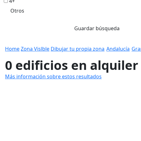
4+
Otros
Guardar búsqueda
Home
Zona Vislble
Dibujar tu propia zona
Andalucía
Gra
0 edificios en alquiler
Más información sobre estos resultados