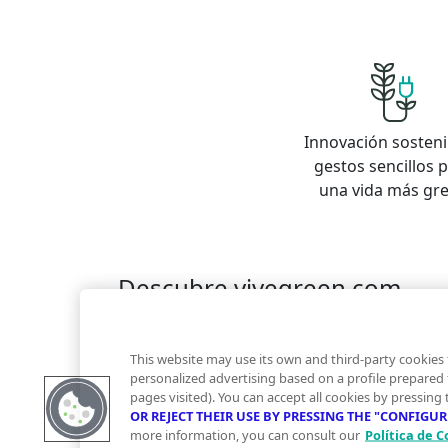
Innovación sosteni
gestos sencillos 
una vida más gr
Descubre vivegreen.com
Inmuebles
Información Green
Inmobiliaria
Quienes somos
Servicios Green
Te ayudam
This website may use its own and third-party cookies 
Financiación
personalized advertising based on a profile prepared
pages visited). You can accept all cookies by pressing
OR REJECT THEIR USE BY PRESSING THE "CONFIGU
more information, you can consult our
Política de C