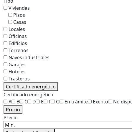
Tipo
Viviendas
Pisos
Casas
Locales
Oficinas
Edificios
Terrenos
Naves industriales
Garajes
Hoteles
Trasteros
Certificado energético
Certificado energético
A
B
C
D
E
F
G
En trámite
Exento
No disp
Precio
Precio