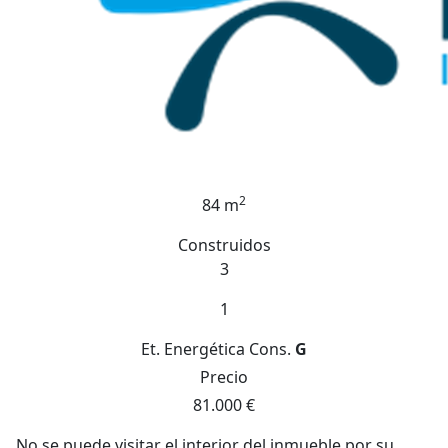
2
84 m
Construidos
3
1
Et. Energética
Cons.
G
Precio
81.000 €
No se puede visitar el interior del inmueble por su