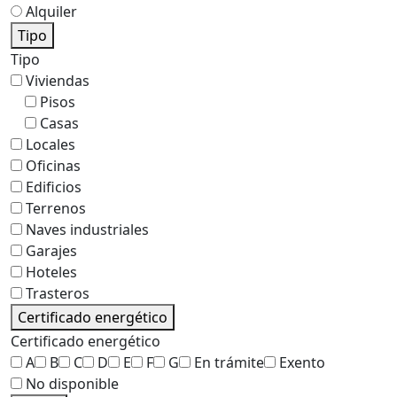
Alquiler
Tipo
Tipo
Viviendas
Pisos
Casas
Locales
Oficinas
Edificios
Terrenos
Naves industriales
Garajes
Hoteles
Trasteros
Certificado energético
Certificado energético
A
B
C
D
E
F
G
En trámite
Exento
No disponible