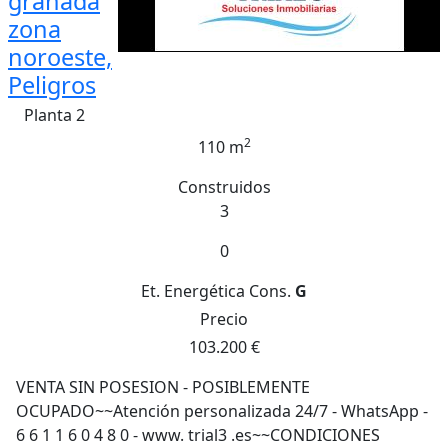
granada
zona
noroeste,
Peligros
Planta 2
2
110 m
Construidos
3
0
Et. Energética
Cons.
G
Precio
103.200 €
VENTA SIN POSESION - POSIBLEMENTE
OCUPADO~~Atención personalizada 24/7 - WhatsApp -
6 6 1 1 6 0 4 8 0 - www. trial3 .es~~CONDICIONES