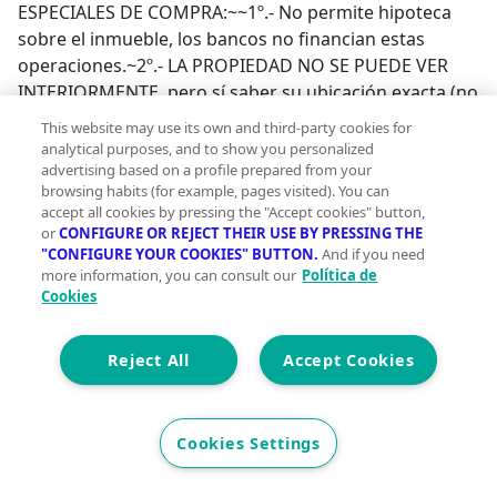
ESPECIALES DE COMPRA:~~1º.- No permite hipoteca
sobre el inmueble, los bancos no financian estas
operaciones.~2º.- LA PROPIEDAD NO SE PUEDE VER
INTERIORMENTE, pero sí saber su ubicación exacta (no
disponemos de fotos del interior).~3º.- La obtención de
This website may use its own and third-party cookies for
las llaves dependerá del curso del procedimiento o la
analytical purposes, and to show you personalized
posible negociación con los ocupantes.~4º.- En el caso
advertising based on a profile prepared from your
browsing habits (for example, pages visited). You can
de que el cliente lo solicite, nuestros profesionales
accept all cookies by pressing the "Accept cookies" button,
(abogado y procurador) podrán atender su
or
CONFIGURE OR REJECT THEIR USE BY PRESSING THE
procedimiento judicial hasta la obtención de llaves. Los
"CONFIGURE YOUR COOKIES" BUTTON.
And if you need
more information, you can consult our
Política de
honorarios de este servicio no están incluidos en el
Cookies
precio, consúltenos.~5º.- Gastos del comprador: ITP,
notaria y registro.~~🏡 Encuentra tu hogar ideal con
nosotros 🏡 Descubre nuestras mejores ofertas en
Reject All
Accept Cookies
inmuebles y contacta con nosotros directamente a
través de WhatsApp en nuestra web 👉 www.trial3.es
o vía telefónica al Teléf. 955275601.~~📲 Síguenos en
Cookies Settings
redes sociales para estar al día con nuevas
oportunidades y novedades: 🔹 Instagram: