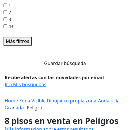
1
2
3
4+
Más filtros
Guardar búsqueda
Recibe alertas con las novedades por email
Ir a Mis búsquedas
Home
Zona Vislble
Dibujar tu propia zona
Andalucía
Granada
Peligros
8 pisos en venta en Peligros
Más información sobre estos resultados